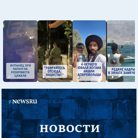
ИСПАНЕЦ ЗРЯ
НАПАЛ НА
РЕЗЕРВИСТА
ЦАХАЛА