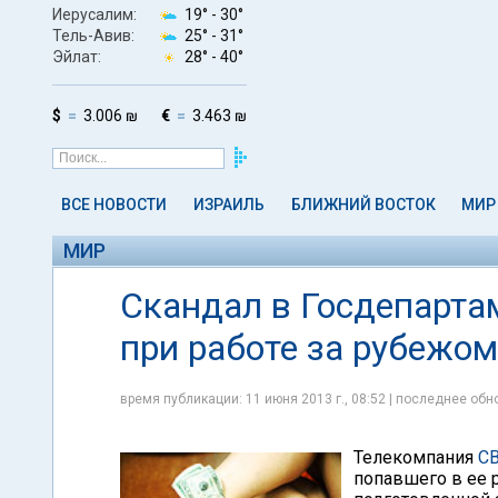
Иерусалим:
19° -
30°
Тель-Авив:
25° -
31°
Эйлат:
28° -
40°
$
3.006 ₪
€
3.463 ₪
ВСЕ НОВОСТИ
ИЗРАИЛЬ
БЛИЖНИЙ ВОСТОК
МИР
МИР
Скандал в Госдепарта
при работе за рубежом
время публикации: 11 июня 2013 г., 08:52 | последнее обно
Телекомпания
C
попавшего в ее 