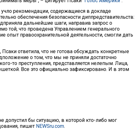
ринимать меры", – цитирует Псаки
"Голос Америки"
.
а учло рекомендации, содержащиеся в докладе
тельно обеспечения безопасности диппредставительств:
дприняла дальнейшие шаги, направив запрос о
мо той, что проведена Управлением генерального
щие опыт правоохранительной деятельности, смогли дать
, Псаки ответила, что не готова обсуждать конкретные
редположение о том, что мы не приняли достаточно
ого-то преступления, представляется нелепым. Лица,
шеткой. Все это официально зафиксировано. И в этом
не допустил бы ситуацию, в которой кто-либо мог
дования, пишет
NEWSru.com
.