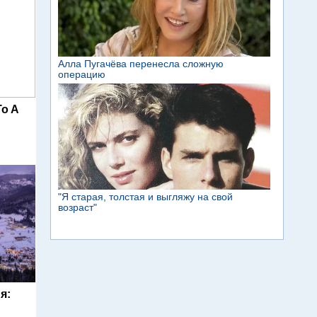
To A
я: