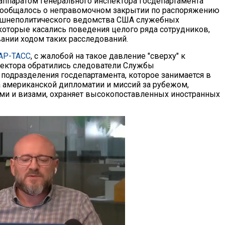
аппаратом генерального инспектора госдепартамента
сообщалось о неправомочном закрытии по распоряжению
ешнеполитического ведомства США служебных
 которые касались поведения целого ряда сотрудников,
ании ходом таких расследований.
АР-ТАСС
, с жалобой на такое давление "сверху" к
пектора обратились следователи Службы
 подразделения госдепартамента, которое занимается в
 американской дипломатии и миссий за рубежом,
ами и визами, охраняет высокопоставленных иностранных