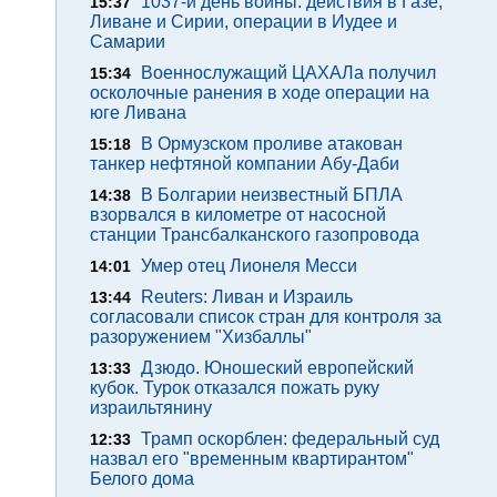
1037-й день войны: действия в Газе,
15:37
Ливане и Сирии, операции в Иудее и
Самарии
Военнослужащий ЦАХАЛа получил
15:34
осколочные ранения в ходе операции на
юге Ливана
В Ормузском проливе атакован
15:18
танкер нефтяной компании Абу-Даби
В Болгарии неизвестный БПЛА
14:38
взорвался в километре от насосной
станции Трансбалканского газопровода
Умер отец Лионеля Месси
14:01
Reuters: Ливан и Израиль
13:44
согласовали список стран для контроля за
разоружением "Хизбаллы"
Дзюдо. Юношеский европейский
13:33
кубок. Турок отказался пожать руку
израильтянину
Трамп оскорблен: федеральный суд
12:33
назвал его "временным квартирантом"
Белого дома