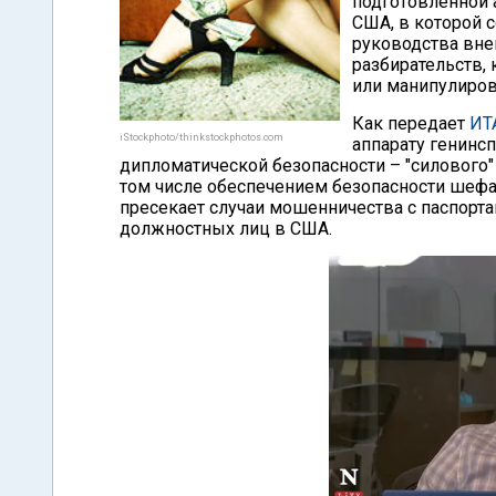
подготовленной 
США, в которой 
руководства вн
разбирательств,
или манипулиров
Как передает
ИТ
iStockphoto/thinkstockphotos.com
аппарату генинс
дипломатической безопасности – "силового"
том числе обеспечением безопасности шефа
пресекает случаи мошенничества с паспорт
должностных лиц в США.