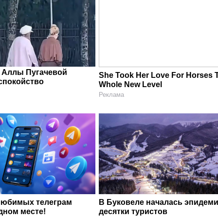
 Аллы Пугачевой
She Took Her Love For Horses 
спокойство
Whole New Level
Реклама
любимых телеграм
В Буковеле началась эпидеми
дном месте!
десятки туристов