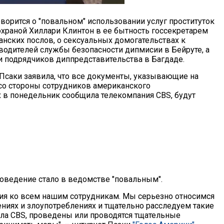
говорится о "повальном" использовании услуг проституток
охраной Хиллари Клинтон в ее бытность госсекретарем
нских послов, о сексуальных домогательствах к
оводителей службы безопасности дипмисии в Бейруте, а
 подрядчиков диппредставительства в Багдаде.
саки заявила, что все документы, указывающие на
со стороны сотрудников американского
 в понедельник сообщила телекомпания CBS, будут
 поведение стало в ведомстве "повальным".
я ко всем нашим сотрудникам. Мы серьезно относимся
иях и злоупотреблениях и тщательно расследуем такие
зала CBS, проведены или проводятся тщательные