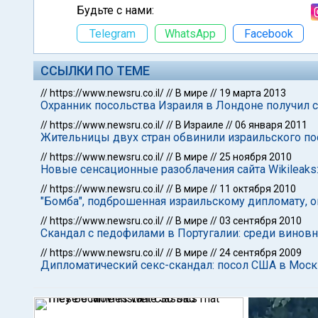
Будьте с нами:
Telegram
WhatsApp
Facebook
ССЫЛКИ ПО ТЕМЕ
//
https://www.newsru.co.il/
//
В мире
//
19 марта 2013
Охранник посольства Израиля в Лондоне получил с
//
https://www.newsru.co.il/
//
В Израиле
//
06 января 2011
Жительницы двух стран обвинили израильского по
//
https://www.newsru.co.il/
//
В мире
//
25 ноября 2010
Новые сенсационные разоблачения сайта Wikileaks
//
https://www.newsru.co.il/
//
В мире
//
11 октября 2010
"Бомба", подброшенная израильскому дипломату, о
//
https://www.newsru.co.il/
//
В мире
//
03 сентября 2010
Скандал с педофилами в Португалии: среди винов
//
https://www.newsru.co.il/
//
В мире
//
24 сентября 2009
Дипломатический секс-скандал: посол США в Москв