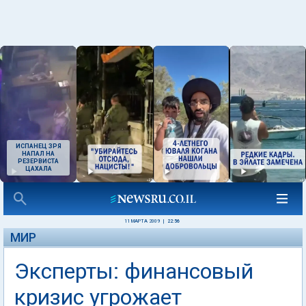
ИСПАНЕЦ ЗРЯ
НАПАЛ НА
РЕЗЕРВИСТА
ЦАХАЛА
11 МАРТА 2009
|
22:56
МИР
Эксперты: финансовый
кризис угрожает