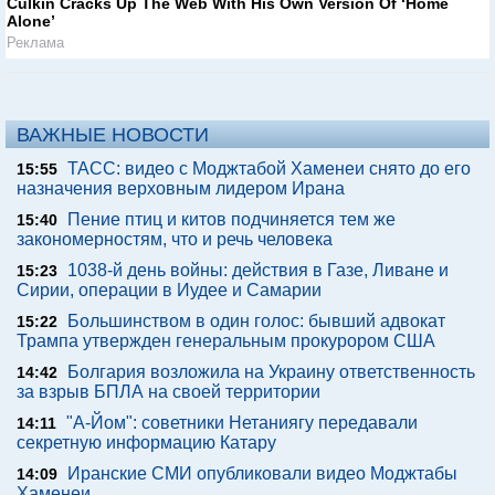
Culkin Cracks Up The Web With His Own Version Of ‘Home
Alone’
Реклама
ВАЖНЫЕ НОВОСТИ
ТАСС: видео с Моджтабой Хаменеи снято до его
15:55
назначения верховным лидером Ирана
Пение птиц и китов подчиняется тем же
15:40
закономерностям, что и речь человека
1038-й день войны: действия в Газе, Ливане и
15:23
Сирии, операции в Иудее и Самарии
Большинством в один голос: бывший адвокат
15:22
Трампа утвержден генеральным прокурором США
Болгария возложила на Украину ответственность
14:42
за взрыв БПЛА на своей территории
"А-Йом": советники Нетаниягу передавали
14:11
секретную информацию Катару
Иранские СМИ опубликовали видео Моджтабы
14:09
Хаменеи