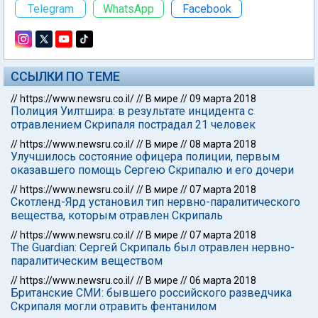
Telegram
WhatsApp
Facebook
ССЫЛКИ ПО ТЕМЕ
//
https://www.newsru.co.il/
//
В мире
//
09 марта 2018
Полиция Уилтшира: в результате инцидента с
отравлением Скрипаля пострадал 21 человек
//
https://www.newsru.co.il/
//
В мире
//
08 марта 2018
Улучшилось состояние офицера полиции, первым
оказавшего помощь Сергею Скрипалю и его дочери
//
https://www.newsru.co.il/
//
В мире
//
07 марта 2018
Скотленд-Ярд установил тип нервно-паралитического
вещества, которым отравлен Скрипаль
//
https://www.newsru.co.il/
//
В мире
//
07 марта 2018
The Guardian: Сергей Скрипаль был отравлен нервно-
паралитическим веществом
//
https://www.newsru.co.il/
//
В мире
//
06 марта 2018
Британские СМИ: бывшего российского разведчика
Скрипаля могли отравить фентанилом