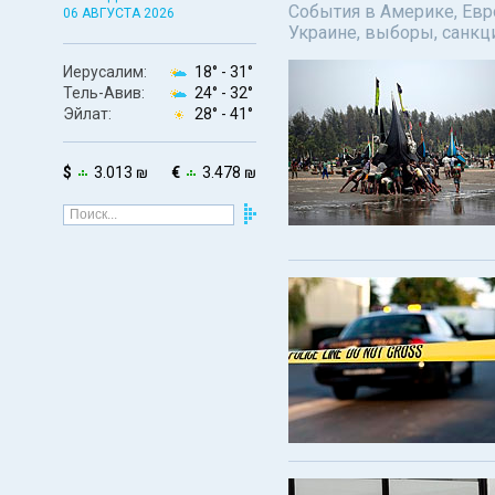
События в Америке, Евро
06 АВГУСТА 2026
Украине, выборы, санкц
Иерусалим:
18° -
31°
Тель-Авив:
24° -
32°
Эйлат:
28° -
41°
$
3.013 ₪
€
3.478 ₪