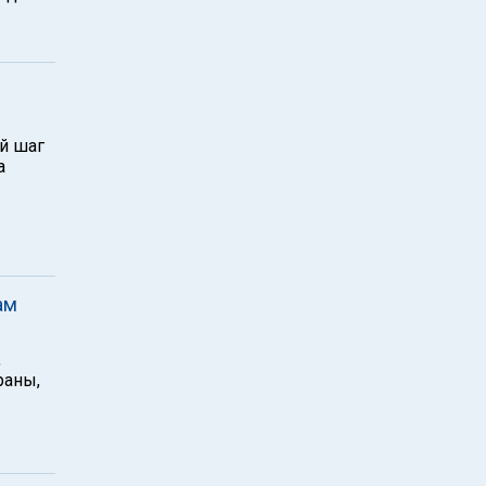
й шаг
а
ам
,
раны,