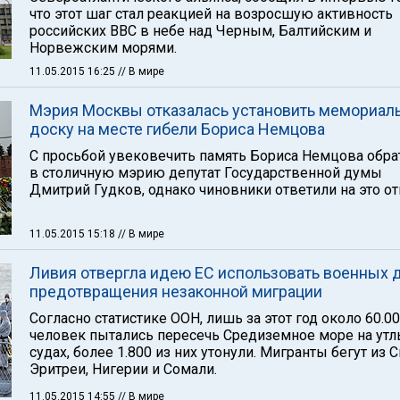
что этот шаг стал реакцией на возросшую активность
российских ВВС в небе над Черным, Балтийским и
Норвежским морями.
11.05.2015 16:25
// В мире
Мэрия Москвы отказалась установить мемориал
доску на месте гибели Бориса Немцова
С просьбой увековечить память Бориса Немцова обра
в столичную мэрию депутат Государственной думы
Дмитрий Гудков, однако чиновники ответили на это от
11.05.2015 15:18
// В мире
Ливия отвергла идею ЕС использовать военных 
предотвращения незаконной миграции
Согласно статистике ООН, лишь за этот год около 60.0
человек пытались пересечь Средиземное море на ут
судах, более 1.800 из них утонули. Мигранты бегут из С
Эритреи, Нигерии и Сомали.
11.05.2015 14:55
// В мире