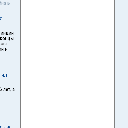
йна в
:
винции
еженцы
ены
ин и
лил
 лет, а
а
сь на