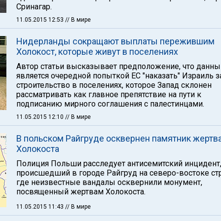
Сринагар.
11.05.2015 12:53
// В мире
Нидерланды сокращают выплаты пережившим
Холокост, которые живут в поселениях
Автор статьи высказывает предположение, что данны
является очередной попыткой ЕС "наказать" Израиль з
строительство в поселениях, которое Запад склонен
рассматривать как главное препятствие на пути к
подписанию мирного соглашения с палестинцами.
11.05.2015 12:10
// В мире
В польском Райгруде осквернен памятник жертв
Холокоста
Полиция Польши расследует антисемитский инцидент
происшедший в городе Райгруд на северо-востоке ст
где неизвестные вандалы осквернили монумент,
посвященный жертвам Холокоста.
11.05.2015 11:43
// В мире