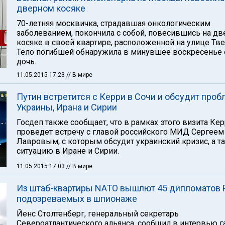
дверном косяке
70-летняя москвичка, страдавшая онкологическим
заболеванием, покончила с собой, повесившись на д
косяке в своей квартире, расположенной на улице Тве
Тело погибшей обнаружила в минувшее воскресенье 
дочь.
11.05.2015 17:23
// В мире
Путин встретится с Керри в Сочи и обсудит про
Украины, Ирана и Сирии
Госдеп также сообщает, что в рамках этого визита Ке
проведет встречу с главой российского МИД Сергеем
Лавровым, с которым обсудит украинский кризис, а т
ситуацию в Иране и Сирии.
11.05.2015 17:03
// В мире
Из штаб-квартиры NATO вышлют 45 дипломатов 
подозреваемых в шпионаже
Йенс Столтенберг, генеральный секретарь
Североатлантического альянса, сообщил в интервью га