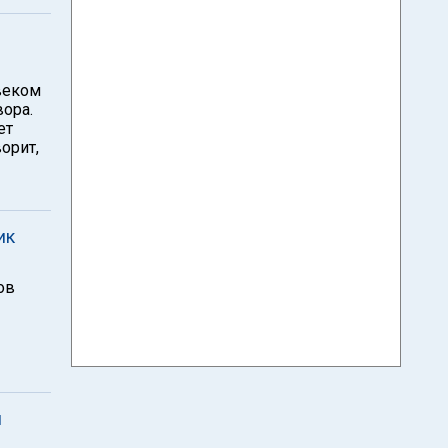
веком
вора.
ет
ворит,
ик
ов
и