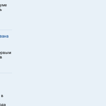
думе
ь
вана
первым
ов
 в
ода