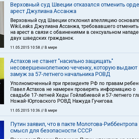
Верховный суд Швеции отказался отменить орде
арест Джулиана Ассанжа
Верховный суд Швеции отклонил апелляцию основат
WikiLeaks Джулиана Ассанжа, требовавшего отменить
на арест в связи с обвинениями в сексуальном нападе
двух шведских гражданок.
11.05.2015 10:58
// В мире
Астахов не станет "насильно защищать"
несовершеннолетнюю чеченку, которую выдают
замуж за 57-летнего начальника РОВД
Уполномоченный при президенте РФ по правам ребен
Павел Астахов не намерен проверять информацию о
свадьбе 17-летней Хеды Гойлабиевой и 57-летнего г
Ножай-Юртовского РОВД Нажуда Гучигова.
11.05.2015 10:36
// В мире
Путин заявил, что в пакте Молотова-Риббентропа
смысл для безопасности СССР