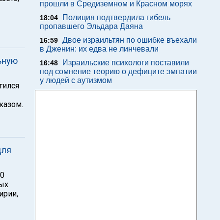
прошли в Средиземном и Красном морях
Полиция подтвердила гибель
18:04
пропавшего Эльдара Даяна
Двое израильтян по ошибке въехали
16:59
в Дженин: их едва не линчевали
ьную
Израильские психологи поставили
16:48
под сомнение теорию о дефиците эмпатии
у людей с аутизмом
тился
казом.
для
00
лых
ирии,