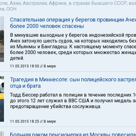
пе, Азии, Австралии, Африке, в странах бывшего СССР; во
ии, ООН
Спасательная операция у берегов провинции Ачех
более 2000 человек спасены
В минувшие выходные у берегов индонезийской про
Ачех затонуло шесть судов, на которых находились б
из Мьянмы и Бангладеш. К настоящему моменту спас
более 2000 человек, среди которых множество женщ
детей.
11.05.2015 18:50
// В мире
Трагедия в Миннесоте: сын полицейского застре
отца и брата
Тодд Бессер работал в полиции в течение последних 16
до этого 12 лет служил в ВВС США и получил медаль з
предотвращение убийства сослуживца.
11.05.2015 18:25
// В мире
Больная раком пенсионерка из Москвы повесила