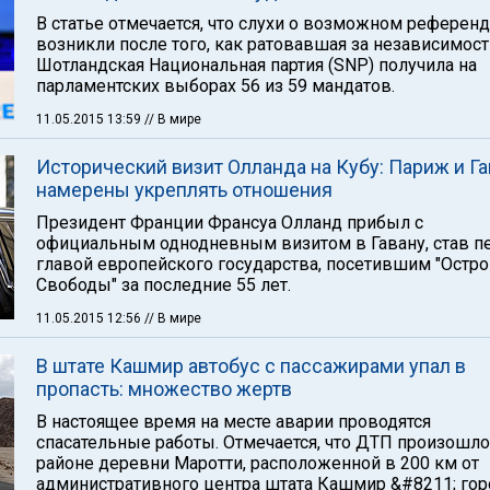
В статье отмечается, что слухи о возможном референ
возникли после того, как ратовавшая за независимост
Шотландская Национальная партия (SNP) получила на
парламентских выборах 56 из 59 мандатов.
11.05.2015 13:59
// В мире
Исторический визит Олланда на Кубу: Париж и Га
намерены укреплять отношения
Президент Франции Франсуа Олланд прибыл с
официальным однодневным визитом в Гавану, став 
главой европейского государства, посетившим "Остр
Свободы" за последние 55 лет.
11.05.2015 12:56
// В мире
В штате Кашмир автобус с пассажирами упал в
пропасть: множество жертв
В настоящее время на месте аварии проводятся
спасательные работы. Отмечается, что ДТП произошло
районе деревни Маротти, расположенной в 200 км от
административного центра штата Кашмир &#8211; гор