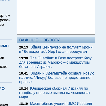
верном
рской.
ее
ВАЖНЫЕ НОВОСТИ
блемы
Эйнав Ценгаукер не получит брони
20:13
в "Демократах": Яир Голан передумал
рри
The Guardian: в Газе построят базу
19:38
для военных из Марокко – с маршрутом
акже
бегства в Израиль
Эрдан и Эдельштейн создали новую
18:41
партию: "Ликуд" больше не представляет
правых
РФ,
Юношеская сборная Израиля по
18:24
гандболу впервые вышла на чемпионат
мира
Масштабные учения ВМС Израиля
18:19
зете,