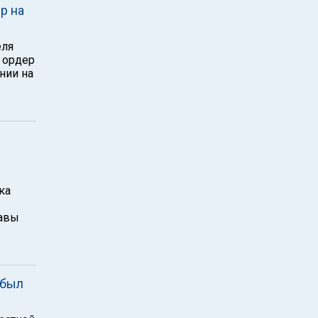
р на
еля
 ордер
нии на
ка
лавы
 был