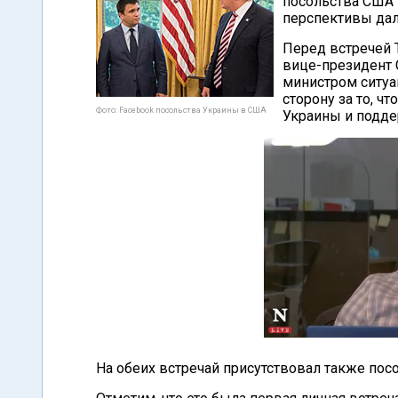
посольства США
перспективы да
Перед встречей 
вице-президент 
министром ситуа
сторону за то, ч
Фото: Facebook посольства Украины в США
Украины и подде
На обеих встречай присутствовал также пос