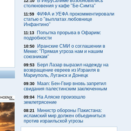
В Иерусалиме возобновились
12:10
столкновения у кафе "Бе-Симта"
ФИФА и УЕФА прокомментировали
11:59
статью о "выплатах любовнице
Инфантино"
Попытка прорыва в Офарим:
11:13
подробности
Иранские СМИ о соглашении в
10:50
Мекке: "Прямая угроза нам и нашим
союзникам"
Берл Лазар выразил надежду на
09:53
возвращение евреев из Израиля в
Мариуполь, Луганск и Донецк
Maan: Бен-Гвир вновь запретил
09:30
свидания палестинским заключенным
На Аляске произошло
09:04
землетрясение
Министр обороны Пакистана:
08:21
исламский мир должен объединиться
против израильской угрозы