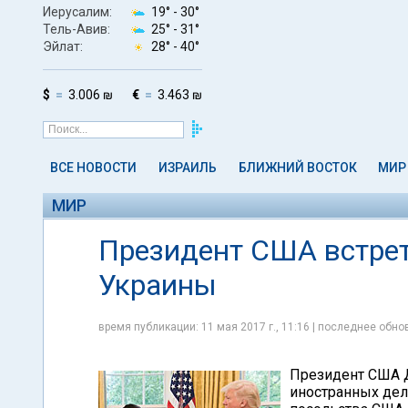
Иерусалим:
19° -
30°
Тель-Авив:
25° -
31°
Эйлат:
28° -
40°
$
3.006 ₪
€
3.463 ₪
ВСЕ НОВОСТИ
ИЗРАИЛЬ
БЛИЖНИЙ ВОСТОК
МИР
МИР
Президент США встре
Украины
время публикации: 11 мая 2017 г., 11:16 | последнее обнов
Президент США 
иностранных дел