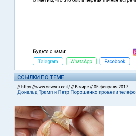
Отметим, что это была первая личная вст
Будьте с нами:
Telegram
WhatsApp
Facebook
ССЫЛКИ ПО ТЕМЕ
//
https://www.newsru.co.il/
//
В мире
//
05 февраля 2017
Дональд Трамп и Петр Порошенко провели телефо