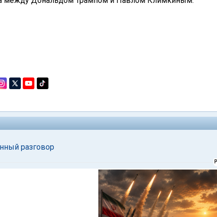
реча между Дональдом Трампом и Павлом Климкиным.
нный разговор