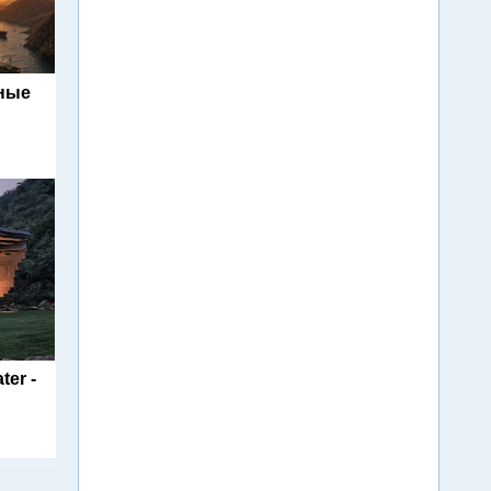
ьные
ter -