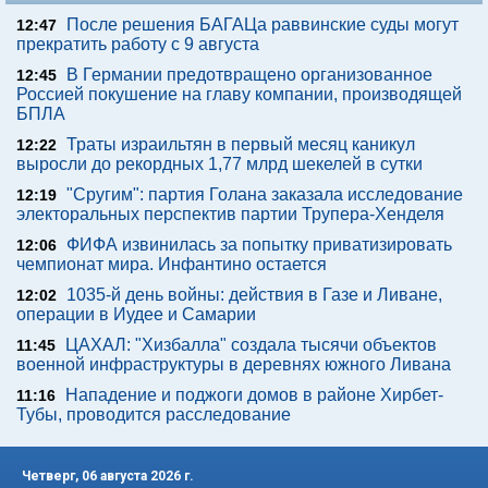
После решения БАГАЦа раввинские суды могут
12:47
прекратить работу с 9 августа
В Германии предотвращено организованное
12:45
Россией покушение на главу компании, производящей
БПЛА
Траты израильтян в первый месяц каникул
12:22
выросли до рекордных 1,77 млрд шекелей в сутки
"Сругим": партия Голана заказала исследование
12:19
электоральных перспектив партии Трупера-Хенделя
ФИФА извинилась за попытку приватизировать
12:06
чемпионат мира. Инфантино остается
1035-й день войны: действия в Газе и Ливане,
12:02
операции в Иудее и Самарии
ЦАХАЛ: "Хизбалла" создала тысячи объектов
11:45
военной инфраструктуры в деревнях южного Ливана
Нападение и поджоги домов в районе Хирбет-
11:16
Тубы, проводится расследование
Четверг, 06 августа 2026 г.