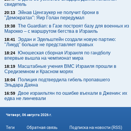
свидетель
Эйнав Ценгаукер не получит брони в
20:13
"Демократах": Яир Голан передумал
The Guardian: в Газе построят базу для военных из
19:38
Марокко – с маршрутом бегства в Израиль
Эрдан и Эдельштейн создали новую партию:
18:41
"Ликуд" больше не представляет правых
Юношеская сборная Израиля по гандболу
18:24
впервые вышла на чемпионат мира
Масштабные учения ВМС Израиля прошли в
18:19
Средиземном и Красном морях
Полиция подтвердила гибель пропавшего
18:04
Эльдара Даяна
Двое израильтян по ошибке въехали в Дженин: их
16:59
едва не линчевали
Четверг, 06 августа 2026 г.
Теги
Обратная связь
Подписка на новости (RSS)