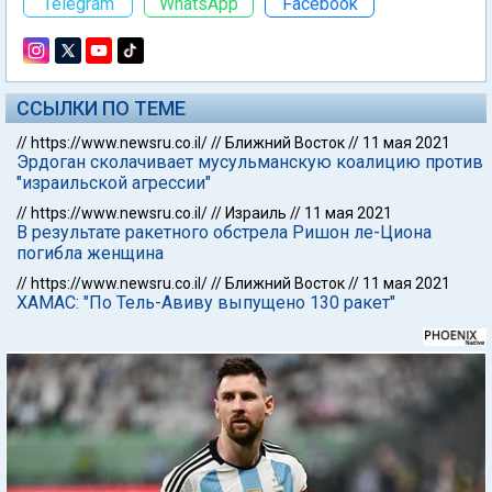
Telegram
WhatsApp
Facebook
ССЫЛКИ ПО ТЕМЕ
//
https://www.newsru.co.il/
//
Ближний Восток
//
11 мая 2021
Эрдоган сколачивает мусульманскую коалицию против
"израильской агрессии"
//
https://www.newsru.co.il/
//
Израиль
//
11 мая 2021
В результате ракетного обстрела Ришон ле-Циона
погибла женщина
//
https://www.newsru.co.il/
//
Ближний Восток
//
11 мая 2021
ХАМАС: "По Тель-Авиву выпущено 130 ракет"