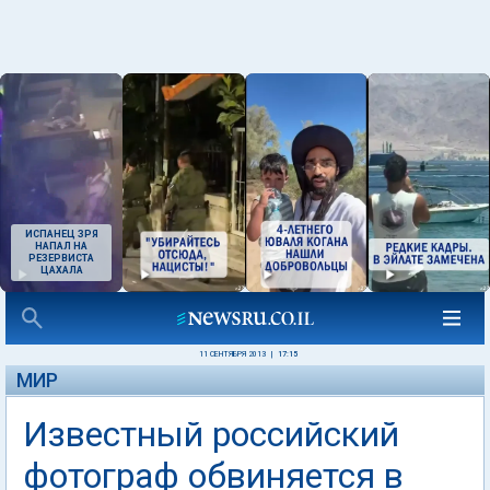
ИСПАНЕЦ ЗРЯ
НАПАЛ НА
РЕЗЕРВИСТА
ЦАХАЛА
11 СЕНТЯБРЯ 2013
|
17:15
МИР
Известный российский
фотограф обвиняется в