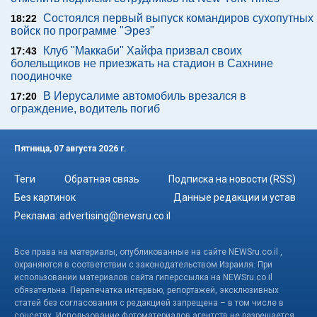
Состоялся первый выпуск командиров сухопутных
18:22
войск по программе "Эрез"
Клуб "Маккаби" Хайфа призвал своих
17:43
болельщиков не приезжать на стадион в Сахнине
поодиночке
В Иерусалиме автомобиль врезался в
17:20
ограждение, водитель погиб
Пятница, 07 августа 2026 г.
Теги
Обратная связь
Подписка на новости (RSS)
Без картинок
Данные редакции и устав
Реклама:
advertising@newsru.co.il
Все права на материалы, опубликованные на сайте NEWSru.co.il ,
охраняются в соответствии с законодательством Израиля. При
использовании материалов сайта гиперссылка на NEWSru.co.il
обязательна. Перепечатка интервью, репортажей, эксклюзивных
статей без согласования с редакцией запрещена – в том числе в
соцсетях. Использование фотоматериалов агентств не разрешается.