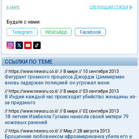
СЛЕДУЮЩАЯ СТАТЬЯ
В МИРЕ
Будьте с нами:
Telegram
WhatsApp
Facebook
ССЫЛКИ ПО ТЕМЕ
//
https://www.newsru.co.il/
//
В мире
//
10 сентября 2013
Фигурант громкого процесса Джордж Циммерман
вновь задержан полицией: он угрожал жене
//
https://www.newsru.co.il/
//
В мире
//
03 сентября 2013
В Индии каждый час происходит убийство женщины из-
за приданого
//
https://www.newsru.co.il/
//
В мире
//
02 сентября 2013
18-летняя Изабелла Гусман нанесла своей матери 79
ножевых ранений
//
https://www.newsru.co.il/
//
Мир
//
28 августа 2013
Брошенная любовником афроамериканка убила его и