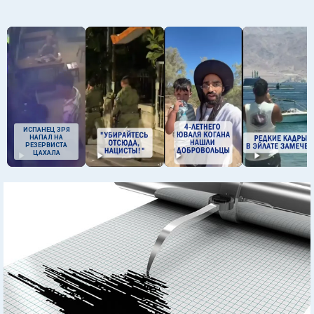
ИСПАНЕЦ ЗРЯ
НАПАЛ НА
РЕЗЕРВИСТА
ЦАХАЛА