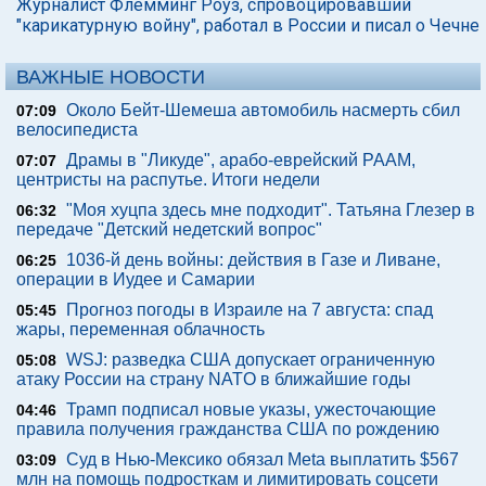
Журналист Флемминг Роуз, спровоцировавший
"карикатурную войну", работал в России и писал о Чечне
ВАЖНЫЕ НОВОСТИ
Около Бейт-Шемеша автомобиль насмерть сбил
07:09
велосипедиста
Драмы в "Ликуде", арабо-еврейский РААМ,
07:07
центристы на распутье. Итоги недели
"Моя хуцпа здесь мне подходит". Татьяна Глезер в
06:32
передаче "Детский недетский вопрос"
1036-й день войны: действия в Газе и Ливане,
06:25
операции в Иудее и Самарии
Прогноз погоды в Израиле на 7 августа: спад
05:45
жары, переменная облачность
WSJ: разведка США допускает ограниченную
05:08
атаку России на страну NATO в ближайшие годы
Трамп подписал новые указы, ужесточающие
04:46
правила получения гражданства США по рождению
Суд в Нью-Мексико обязал Meta выплатить $567
03:09
млн на помощь подросткам и лимитировать соцсети