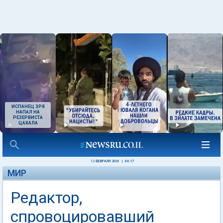
ИСПАНЕЦ ЗРЯ
НАПАЛ НА
РЕЗЕРВИСТА
ЦАХАЛА
12 ФЕВРАЛЯ 2006
|
04:17
МИР
Редактор,
спровоцировавший