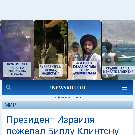
ИСПАНЕЦ ЗРЯ
НАПАЛ НА
РЕЗЕРВИСТА
ЦАХАЛА
12 ФЕВРАЛЯ 2010
|
13:58
МИР
Президент Израиля
пожелал Биллу Клинтону