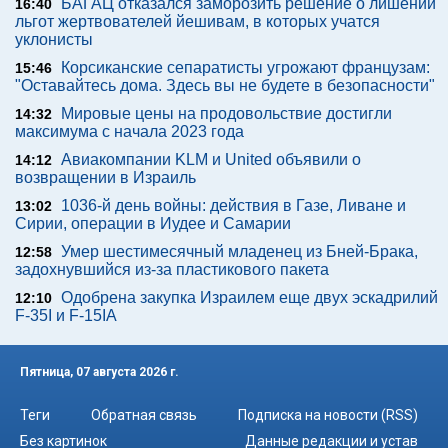
БАГАЦ отказался заморозить решение о лишении
16:40
льгот жертвователей йешивам, в которых учатся
уклонисты
Корсиканские сепаратисты угрожают французам:
15:46
"Оставайтесь дома. Здесь вы не будете в безопасности"
Мировые цены на продовольствие достигли
14:32
максимума с начала 2023 года
Авиакомпании KLM и United объявили о
14:12
возвращении в Израиль
1036-й день войны: действия в Газе, Ливане и
13:02
Сирии, операции в Иудее и Самарии
Умер шестимесячный младенец из Бней-Брака,
12:58
задохнувшийся из-за пластикового пакета
Одобрена закупка Израилем еще двух эскадрилий
12:10
F-35I и F-15IA
Пятница, 07 августа 2026 г.
Теги
Обратная связь
Подписка на новости (RSS)
Без картинок
Данные редакции и устав