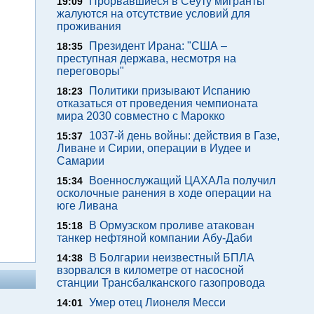
Прорвавшиеся в Сеуту мигранты
19:09
жалуются на отсутствие условий для
проживания
Президент Ирана: "США –
18:35
преступная держава, несмотря на
переговоры"
Политики призывают Испанию
18:23
отказаться от проведения чемпионата
мира 2030 совместно с Марокко
1037-й день войны: действия в Газе,
15:37
Ливане и Сирии, операции в Иудее и
Самарии
Военнослужащий ЦАХАЛа получил
15:34
осколочные ранения в ходе операции на
юге Ливана
В Ормузском проливе атакован
15:18
танкер нефтяной компании Абу-Даби
В Болгарии неизвестный БПЛА
14:38
взорвался в километре от насосной
станции Трансбалканского газопровода
Умер отец Лионеля Месси
14:01