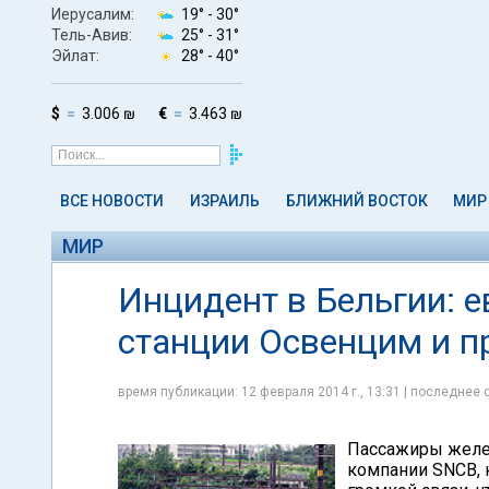
Иерусалим:
19° -
30°
Тель-Авив:
25° -
31°
Эйлат:
28° -
40°
$
3.006 ₪
€
3.463 ₪
ВСЕ НОВОСТИ
ИЗРАИЛЬ
БЛИЖНИЙ ВОСТОК
МИР
МИР
Инцидент в Бельгии: е
станции Освенцим и п
время публикации: 12 февраля 2014 г., 13:31 | последнее 
Пассажиры желе
компании SNCB, 