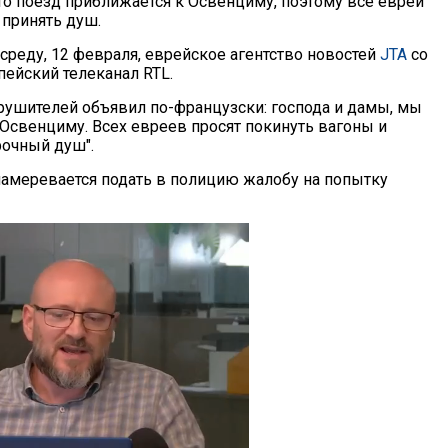
что поезд приближается к Освенциму, поэтому все евреи
принять душ.
среду, 12 февраля, еврейское агентство новостей
JTA
со
пейский телеканал RTL.
рушителей объявил по-французски: господа и дамы, мы
Освенциму. Всех евреев просят покинуть вагоны и
рочный душ".
намеревается подать в полицию жалобу на попытку