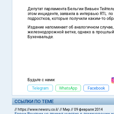
Депутат парламента Бельгии Вивьен Тейтель
этом инциденте, заявила в интервью RTL: п
подростков, которые получили каким-то обра
Издание напоминает об аналогичном случае,
железнодорожной ветке, однако в прошлый
Бухенвальде.
Будьте с нами:
Telegram
WhatsApp
Facebook
ССЫЛКИ ПО ТЕМЕ
//
https://www.newsru.co.il/
//
Мир
//
09 февраля 2014
Евреи Венгрии не примут участие в поминовении ж