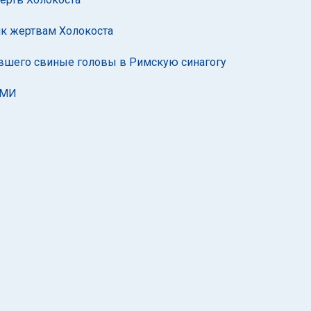
ик жертвам Холокоста
ившего свиные головы в Римскую синагогу
СМИ