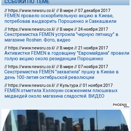
ССЫЛКИ ПО ТЕМЕ
//
https://www.newsru.co.il/
//
В мире
//
07 декабря 2017
FEMEN провело оскорбительную акцию в Киеве,
потребовав выдворить Порошенко и Саакашвили
//
https://www.newsru.co.il/
//
В мире
//
24 ноября 2017
Секстремистка FEMEN устроила "черную пятницу" в
магазине Roshen. Фото, видео
//
https://www.newsru.co.il/
//
В мире
//
21 ноября 2017
Активистки FEMEN в годовщину "Евромайдана" провели
голую акцию около резиденции Порошенко
//
https://www.newsru.co.il/
//
В мире
//
07 ноября 2017
Секстремистка FEMEN "захватила" пушку в Киеве в
день 100-летия октябрьской революции
//
https://www.newsru.co.il/
//
Культура
//
01 ноября 2017
FEMEN отметила Хэллоуин сожжением плюшевых
медведей около магазина сладостей. ВИДЕО