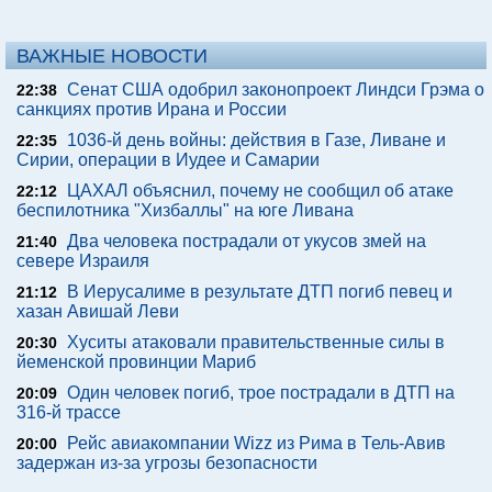
ВАЖНЫЕ НОВОСТИ
Сенат США одобрил законопроект Линдси Грэма о
22:38
санкциях против Ирана и России
1036-й день войны: действия в Газе, Ливане и
22:35
Сирии, операции в Иудее и Самарии
ЦАХАЛ объяснил, почему не сообщил об атаке
22:12
беспилотника "Хизбаллы" на юге Ливана
Два человека пострадали от укусов змей на
21:40
севере Израиля
В Иерусалиме в результате ДТП погиб певец и
21:12
хазан Авишай Леви
Хуситы атаковали правительственные силы в
20:30
йеменской провинции Мариб
Один человек погиб, трое пострадали в ДТП на
20:09
316-й трассе
Рейс авиакомпании Wizz из Рима в Тель-Авив
20:00
задержан из-за угрозы безопасности