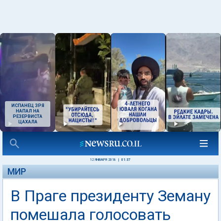
ИСПАНЕЦ ЗРЯ
НАПАЛ НА
РЕЗЕРВИСТА
ЦАХАЛА
12 ЯНВАРЯ 2018
|
01:37
МИР
В Праге президенту Земану
помешала голосовать