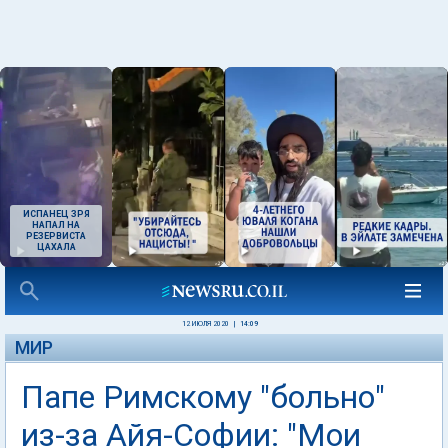
ИСПАНЕЦ ЗРЯ
НАПАЛ НА
РЕЗЕРВИСТА
ЦАХАЛА
12 ИЮЛЯ 2020
|
14:09
МИР
Папе Римскому "больно"
из-за Айя-Софии: "Мои