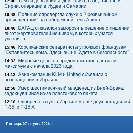
1036-й день войны: действия в Газе, Ливане и
17:06
Сирии, операции в Иудее и Самарии
Полиция опровергла слухи о "чрезвычайном
16:48
происшествии" на набережной Тель-Авива
БАГАЦ отказался заморозить решение о лишении
16:40
льгот жертвователей йешивам, в которых учатся
уклонисты
Корсиканские сепаратисты угрожают французам:
15:46
"Оставайтесь дома. Здесь вы не будете в безопасности"
Мировые цены на продовольствие достигли
14:32
максимума с начала 2023 года
Авиакомпании KLM и United объявили о
14:12
возвращении в Израиль
Умер шестимесячный младенец из Бней-Брака,
12:58
задохнувшийся из-за пластикового пакета
Одобрена закупка Израилем еще двух эскадрилий
12:10
F-35I и F-15IA
Пятница, 07 августа 2026 г.