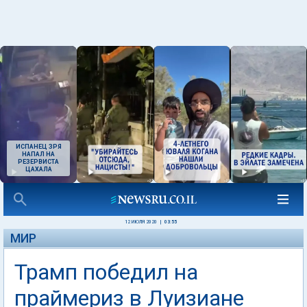
ИСПАНЕЦ ЗРЯ
НАПАЛ НА
РЕЗЕРВИСТА
ЦАХАЛА
12 ИЮЛЯ 2020
|
03:55
МИР
Трамп победил на
праймериз в Луизиане