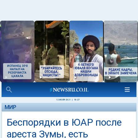
ИСПАНЕЦ ЗРЯ
НАПАЛ НА
РЕЗЕРВИСТА
ЦАХАЛА
12 ИЮЛЯ 2021
|
10:27
МИР
Беспорядки в ЮАР после
ареста Зумы, есть