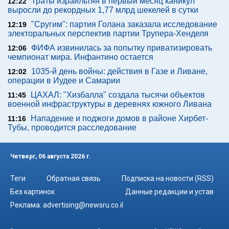
Траты израильтян в первый месяц каникул
12:22
выросли до рекордных 1,77 млрд шекелей в сутки
"Сругим": партия Голана заказала исследование
12:19
электоральных перспектив партии Трупера-Хенделя
ФИФА извинилась за попытку приватизировать
12:06
чемпионат мира. Инфантино остается
1035-й день войны: действия в Газе и Ливане,
12:02
операции в Иудее и Самарии
ЦАХАЛ: "Хизбалла" создала тысячи объектов
11:45
военной инфраструктуры в деревнях южного Ливана
Нападение и поджоги домов в районе Хирбет-
11:16
Тубы, проводится расследование
Четверг, 06 августа 2026 г.
Теги
Обратная связь
Подписка на новости (RSS)
Без картинок
Данные редакции и устав
Реклама:
advertising@newsru.co.il