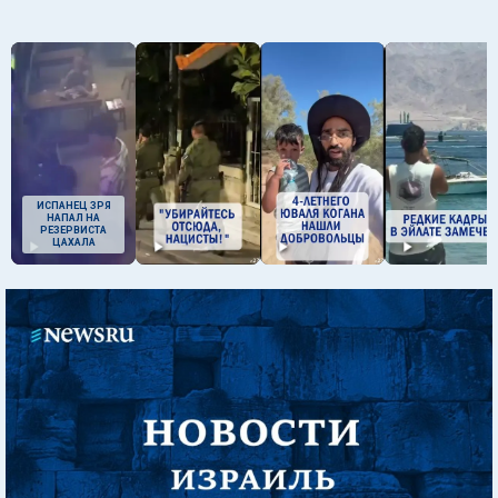
ИСПАНЕЦ ЗРЯ
НАПАЛ НА
РЕЗЕРВИСТА
ЦАХАЛА