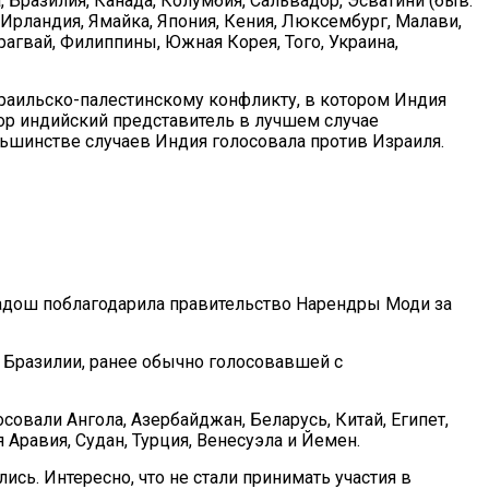
Бразилия, Канада, Колумбия, Сальвадор, Эсватини (быв.
, Ирландия, Ямайка, Япония, Кения, Люксембург, Малави,
рагвай, Филиппины, Южная Корея, Того, Украина,
зраильско-палестинскому конфликту, в котором Индия
пор индийский представитель в лучшем случае
шинстве случаев Индия голосовала против Израиля.
адош поблагодарила правительство Нарендры Моди за
 Бразилии, ранее обычно голосовавшей с
овали Ангола, Азербайджан, Беларусь, Китай, Египет,
 Аравия, Судан, Турция, Венесуэла и Йемен.
сь. Интересно, что не стали принимать участия в