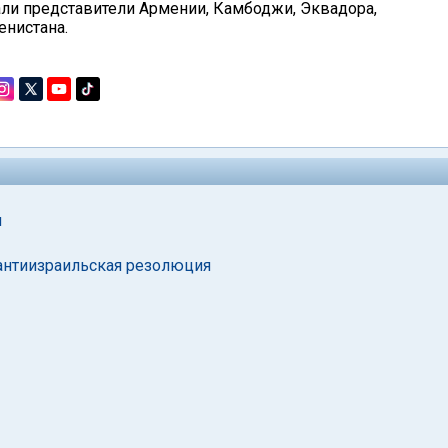
али представители Армении, Камбоджи, Эквадора,
енистана.
ы
антиизраильская резолюция