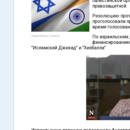
палестинской ор
правозащитной.
Резолюцию проти
проголосовали пр
время голосован
По израильским 
iStock/Oleksii Liskonih
финансированием
"Исламский Джихад" и "Хизбалла".