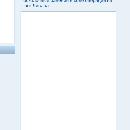
осколочные ранения в ходе операции на
юге Ливана