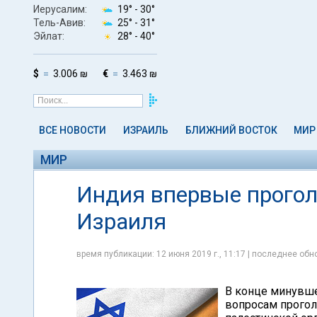
Иерусалим:
19° -
30°
Тель-Авив:
25° -
31°
Эйлат:
28° -
40°
$
3.006 ₪
€
3.463 ₪
ВСЕ НОВОСТИ
ИЗРАИЛЬ
БЛИЖНИЙ ВОСТОК
МИР
МИР
Индия впервые прогол
Израиля
время публикации: 12 июня 2019 г., 11:17 | последнее обно
В конце минувше
вопросам прогол