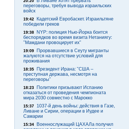
В Ливане хотят прервать
20:20
переговоры, требуя вывода израильских
войск
Кадетский Евробаскет. Израильтяне
19:42
победили греков
NYP: полиция Нью-Йорка боится
19:38
беспорядков во время визита Нетаниягу:
"Мамдани провоцирует их"
Прорвавшиеся в Сеуту мигранты
19:09
жалуются на отсутствие условий для
проживания
Президент Ирана: "США –
18:35
преступная держава, несмотря на
переговоры"
Политики призывают Испанию
18:23
отказаться от проведения чемпионата
мира 2030 совместно с Марокко
1037-й день войны: действия в Газе,
15:37
Ливане и Сирии, операции в Иудее и
Самарии
Военнослужащий ЦАХАЛа получил
15:34