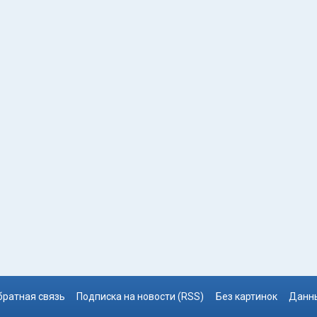
братная связь
Подписка на новости (RSS)
Без картинок
Данны