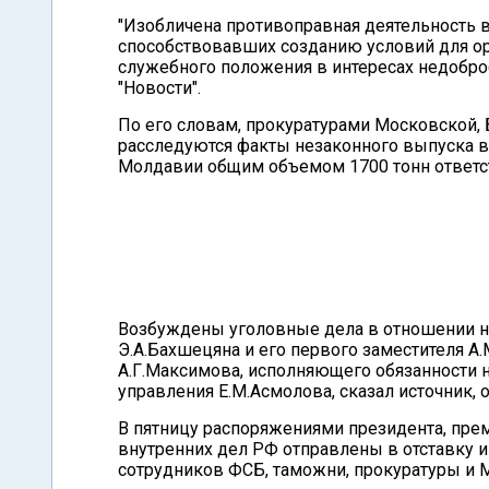
"Изобличена противоправная деятельность
способствовавших созданию условий для о
служебного положения в интересах недобро
"Новости".
По его словам, прокуратурами Московской,
расследуются факты незаконного выпуска в
Молдавии общим объемом 1700 тонн ответс
Возбуждены уголовные дела в отношении н
Э.А.Бахшецяна и его первого заместителя А
А.Г.Максимова, исполняющего обязанности 
управления Е.М.Асмолова, сказал источник, 
В пятницу распоряжениями президента, пре
внутренних дел РФ отправлены в отставку 
сотрудников ФСБ, таможни, прокуратуры и 