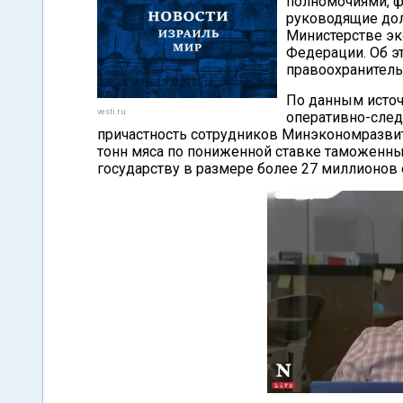
полномочиями, ф
руководящие дол
Министерстве эк
Федерации. Об э
правоохранитель
По данным источ
vesti.ru
оперативно-след
причастность сотрудников Минэкономразвит
тонн мяса по пониженной ставке таможенны
государству в размере более 27 миллионов 