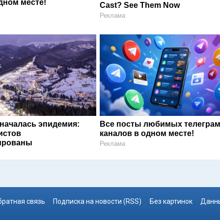
дном месте!
Cast? See Them Now
Реклама
 началась эпидемия:
Все посты любимых телегра
истов
каналов в одном месте!
ированы
Реклама
братная связь
Подписка на новости (RSS)
Без картинок
Данны