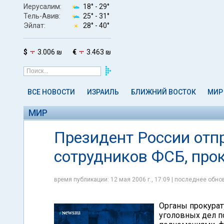
Иерусалим:
18° -
29°
Тель-Авив:
25° -
31°
Эйлат:
28° -
40°
$
3.006 ₪
€
3.463 ₪
ВСЕ НОВОСТИ
ИЗРАИЛЬ
БЛИЖНИЙ ВОСТОК
МИР
МИР
Президент России отпр
сотрудников ФСБ, про
время публикации: 12 мая 2006 г., 17:09 | последнее обнов
Органы прокурат
уголовных дел 