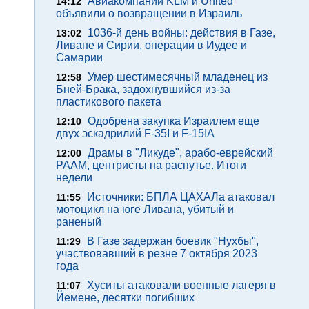
Авиакомпании KLM и United
14:12
объявили о возвращении в Израиль
1036-й день войны: действия в Газе,
13:02
Ливане и Сирии, операции в Иудее и
Самарии
Умер шестимесячный младенец из
12:58
Бней-Брака, задохнувшийся из-за
пластикового пакета
Одобрена закупка Израилем еще
12:10
двух эскадрилий F-35I и F-15IA
Драмы в "Ликуде", арабо-еврейский
12:00
РААМ, центристы на распутье. Итоги
недели
Источники: БПЛА ЦАХАЛа атаковал
11:55
мотоцикл на юге Ливана, убитый и
раненый
В Газе задержан боевик "Нухбы",
11:29
участвовавший в резне 7 октября 2023
года
Хуситы атаковали военные лагеря в
11:07
Йемене, десятки погибших