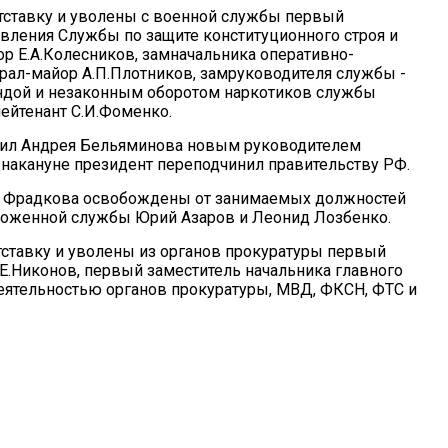
тставку и уволены с военной службы первый
вления Службы по защите конституционного строя и
р Е.А.Колесников, замначальника оперативно-
рал-майор А.П.Плотников, замруководителя службы -
андой и незаконным оборотом наркотиков службы
ейтенант С.И.Фоменко.
ачил Андрея Бельяминова новым руководителем
накануне президент переподчинил правительству РФ.
 Фрадкова освобождены от занимаемых должностей
моженной службы Юрий Азаров и Леонид Лозбенко.
ставку и уволены из органов прокуратуры первый
.Никонов, первый заместитель начальника главного
деятельностью органов прокуратуры, МВД, ФКСН, ФТС и