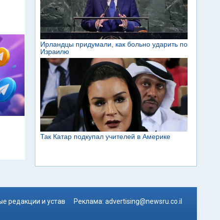
м
е редакции и устав
Реклама:
advertising@newsru.co.il