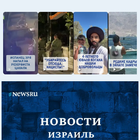
ИСПАНЕЦ ЗРЯ
НАПАЛ НА
РЕЗЕРВИСТА
ЦАХАЛА