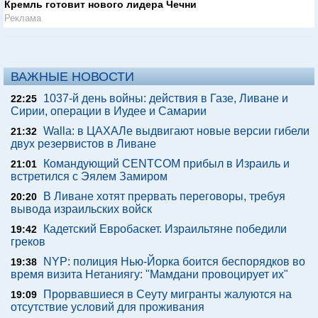
Кремль готовит нового лидера Чечни
Реклама
ВАЖНЫЕ НОВОСТИ
1037-й день войны: действия в Газе, Ливане и
22:25
Сирии, операции в Иудее и Самарии
Walla: в ЦАХАЛе выдвигают новые версии гибели
21:32
двух резервистов в Ливане
Командующий CENTCOM прибыл в Израиль и
21:01
встретился с Эялем Замиром
В Ливане хотят прервать переговоры, требуя
20:20
вывода израильских войск
Кадетский Евробаскет. Израильтяне победили
19:42
греков
NYP: полиция Нью-Йорка боится беспорядков во
19:38
время визита Нетаниягу: "Мамдани провоцирует их"
Прорвавшиеся в Сеуту мигранты жалуются на
19:09
отсутствие условий для проживания