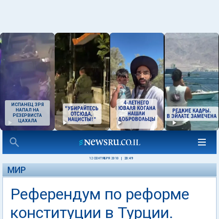
ИСПАНЕЦ ЗРЯ
НАПАЛ НА
РЕЗЕРВИСТА
ЦАХАЛА
12 СЕНТЯБРЯ 2010
|
20:49
МИР
Референдум по реформе
конституции в Турции.