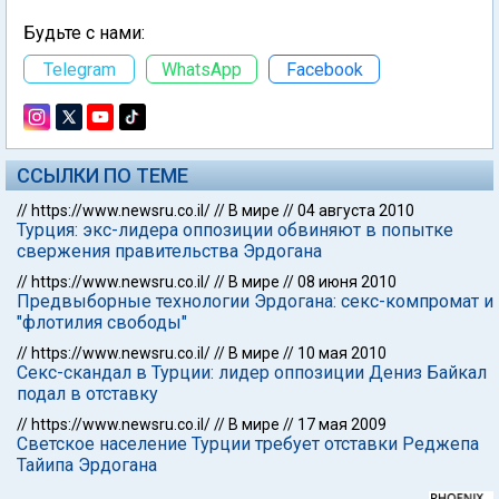
Будьте с нами:
Telegram
WhatsApp
Facebook
ССЫЛКИ ПО ТЕМЕ
//
https://www.newsru.co.il/
//
В мире
//
04 августа 2010
Турция: экс-лидера оппозиции обвиняют в попытке
свержения правительства Эрдогана
//
https://www.newsru.co.il/
//
В мире
//
08 июня 2010
Предвыборные технологии Эрдогана: секс-компромат и
"флотилия свободы"
//
https://www.newsru.co.il/
//
В мире
//
10 мая 2010
Секс-скандал в Турции: лидер оппозиции Дениз Байкал
подал в отставку
//
https://www.newsru.co.il/
//
В мире
//
17 мая 2009
Светское население Турции требует отставки Реджепа
Тайипа Эрдогана