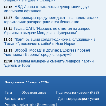
операции в Иудее и Самарии
МВД Ирана отчиталось о депортации двух
14:15
миллионов афганцев
Ветеринары предупреждают – на палестинских
13:37
территориях распространяется бешенство
Глава САП: "Израиль не ответил на запрос
13:11
Украины о выдаче Миндича и Цукермана"
"Кан": бывший солдат-одиночка, служивший в
13:05
"Голани", покончил с собой в Нью-Йорке
Второй "Мосад" и другие: L'Express провел
12:19
"чемпионат Европы" среди спецслужб
Раввины намерены сменить лидеров партии
11:50
"Дегель а-Тора"
Понедельник, 10 августа 2026 г.
Теги
Обратная связь
Подписка на новости (RSS)
Без картинок
Данные редакции и устав
Реклама:
advertising@newsru.co.il