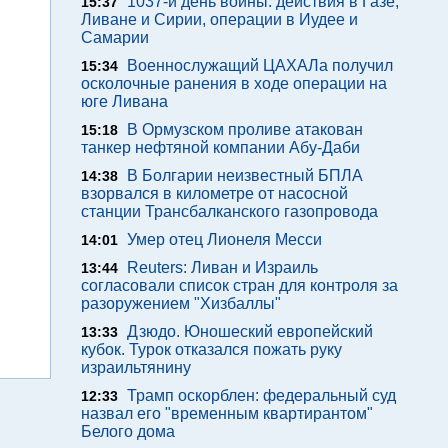
1037-й день войны: действия в Газе,
15:37
Ливане и Сирии, операции в Иудее и
Самарии
Военнослужащий ЦАХАЛа получил
15:34
осколочные ранения в ходе операции на
юге Ливана
В Ормузском проливе атакован
15:18
танкер нефтяной компании Абу-Даби
В Болгарии неизвестный БПЛА
14:38
взорвался в километре от насосной
станции Трансбалканского газопровода
Умер отец Лионеля Месси
14:01
Reuters: Ливан и Израиль
13:44
согласовали список стран для контроля за
разоружением "Хизбаллы"
Дзюдо. Юношеский европейский
13:33
кубок. Турок отказался пожать руку
израильтянину
Трамп оскорблен: федеральный суд
12:33
назвал его "временным квартирантом"
Белого дома