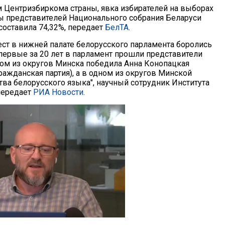
 Центризбиркома страны, явка избирателей на выборах
ы представителей Национального собрания Беларуси
составила 74,32%, передает
БелТА
.
ест в нижней палате белорусского парламента боролись
Впервые за 20 лет в парламент прошли представители
ном из округов Минска победила Анна Конопацкая
ражданская партия), а в одном из округов Минской
тва белорусского языка", научный сотрудник Института
передает
РИА Новости
.