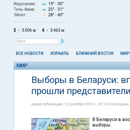
Иерусалим:
19° -
30°
Тель-Авив:
25° -
31°
Эйлат:
28° -
40°
$
3.006 ₪
€
3.463 ₪
ВСЕ НОВОСТИ
ИЗРАИЛЬ
БЛИЖНИЙ ВОСТОК
МИР
МИР
Выборы в Беларуси: вп
прошли представители
время публикации: 12 сентября 2016 г., 05:10 | последнее 
В Беларуси в вос
выборы.