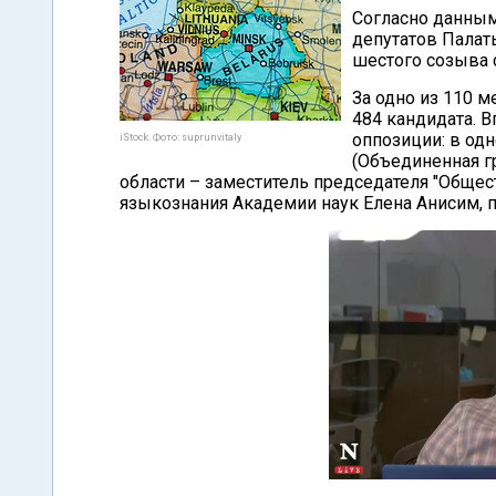
Согласно данным
депутатов Палат
шестого созыва 
За одно из 110 м
484 кандидата. 
оппозиции: в од
iStock. Фото: suprunvitaly
(Объединенная г
области – заместитель председателя "Общес
языкознания Академии наук Елена Анисим, 