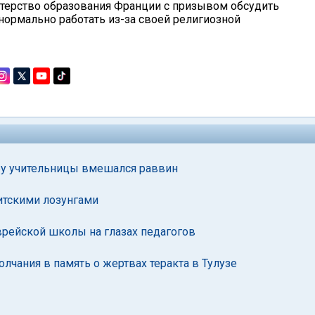
стерство образования Франции с призывом обсудить
нормально работать из-за своей религиозной
ьбу учительницы вмешался раввин
итскими лозунгами
врейской школы на глазах педагогов
лчания в память о жертвах теракта в Тулузе