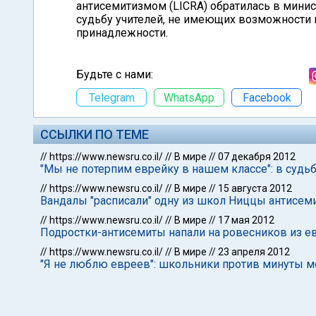
антисемитизмом (LICRA) обратилась в мини
судьбу учителей, не имеющих возможности 
принадлежности.
Будьте с нами:
Telegram
WhatsApp
Facebook
ССЫЛКИ ПО ТЕМЕ
//
https://www.newsru.co.il/
//
В мире
//
07 декабря 2012
"Мы не потерпим еврейку в нашем классе": в суд
//
https://www.newsru.co.il/
//
В мире
//
15 августа 2012
Вандалы "расписали" одну из школ Ниццы антисем
//
https://www.newsru.co.il/
//
В мире
//
17 мая 2012
Подростки-антисемиты напали на ровесников из е
//
https://www.newsru.co.il/
//
В мире
//
23 апреля 2012
"Я не люблю евреев": школьники против минуты мо