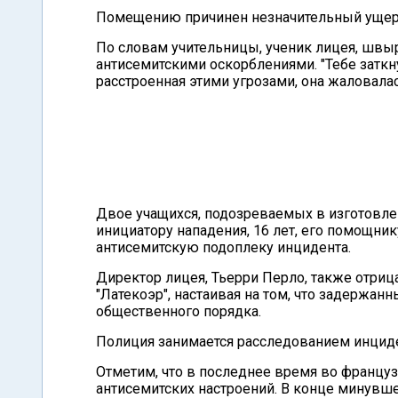
Помещению причинен незначительный ущер
По словам учительницы, ученик лицея, швы
антисемитскими оскорблениями. "Тебе заткнут
расстроенная этими угрозами, она жаловала
Двое учащихся, подозреваемых в изготовлен
инициатору нападения, 16 лет, его помощник
антисемитскую подоплеку инцидента.
Директор лицея, Тьерри Перло, также отриц
"Латекоэр", настаивая на том, что задержа
общественного порядка.
Полиция занимается расследованием инциде
Отметим, что в последнее время во францу
антисемитских настроений. В конце минувш