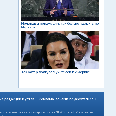
е редакции и устав
Реклама:
advertising@newsru.co.il
и материалов сайта гиперссылка на NEWSru.co.il обязательна.