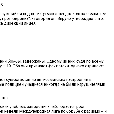
б.
рнувший ей под ноги бутылки, неоднократно осыпал ее
 рот, еврейка", - говорил он. Вируло утверждает, что,
сь дирекции лицея.
ии бомбы, задержаны. Одному из них, судя по всему,
у – 19. Оба они признают факт атаки, однако отрицают
ает существование антисемитских настроений в
нные полицией учащиеся никогда не были нарушителями
нта.
зских учебных заведениях наблюдается рост
ей недели Международная лига по борьбе с расизмом и