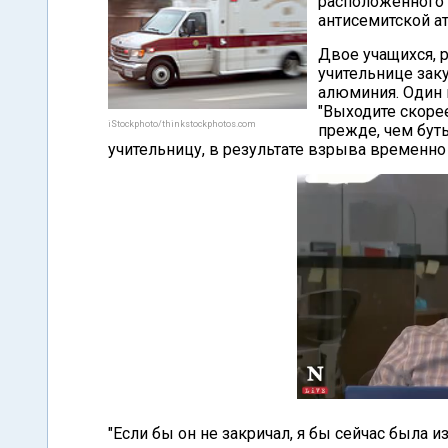
расположенного 
антисемитской а
Двое учащихся, р
учительнице зак
алюминия. Один и
"Выходите скорее
iStockphoto/thinkstockphotos.com
прежде, чем бут
учительницу, в результате взрыва временно
"Если бы он не закричал, я бы сейчас была 