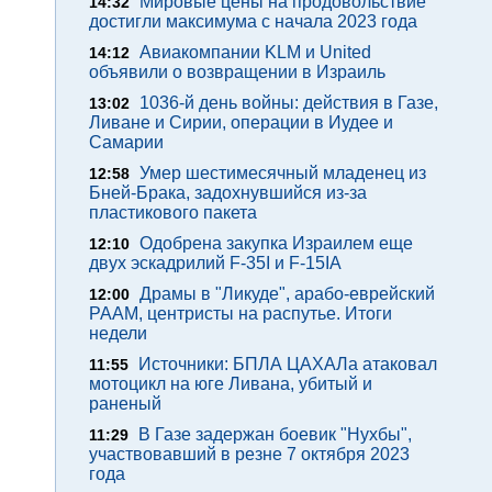
Мировые цены на продовольствие
14:32
достигли максимума с начала 2023 года
Авиакомпании KLM и United
14:12
объявили о возвращении в Израиль
1036-й день войны: действия в Газе,
13:02
Ливане и Сирии, операции в Иудее и
Самарии
Умер шестимесячный младенец из
12:58
Бней-Брака, задохнувшийся из-за
пластикового пакета
Одобрена закупка Израилем еще
12:10
двух эскадрилий F-35I и F-15IA
Драмы в "Ликуде", арабо-еврейский
12:00
РААМ, центристы на распутье. Итоги
недели
Источники: БПЛА ЦАХАЛа атаковал
11:55
мотоцикл на юге Ливана, убитый и
раненый
В Газе задержан боевик "Нухбы",
11:29
участвовавший в резне 7 октября 2023
года