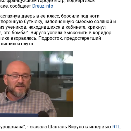
во французском городе Истр, подверглась
таке, сообщает
Dreuz.info
аспахнув дверь в ее класс, бросили под ноги
упоренную бутылку, наполненную смесью соляной и
з учеников, находившихся в кабинете, крикнул:
, это бомба!". Вируло успела выскочить в коридор
ылка взорвалась. Подросток, предостерегший
 лишился слуха.
изуродована", - сказала Шанталь Вируло в интервью
RTL
.