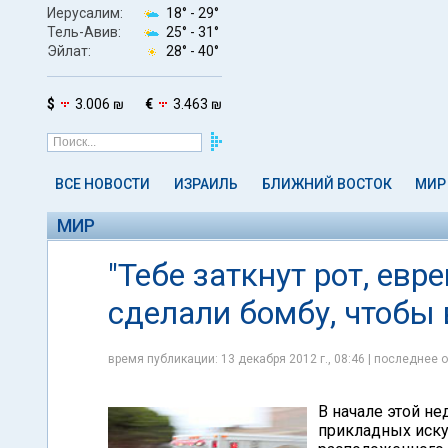
Иерусалим:
18° -
29°
Тель-Авив:
25° -
31°
Эйлат:
28° -
40°
$
3.006 ₪
€
3.463 ₪
ВСЕ НОВОСТИ
ИЗРАИЛЬ
БЛИЖНИЙ ВОСТОК
МИР
МИР
"Тебе заткнут рот, евр
сделали бомбу, чтобы 
время публикации: 13 декабря 2012 г., 08:46 | последнее о
В начале этой не
прикладных иску