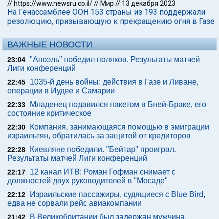
//
https://www.newsru.co.il/
//
Мир
//
13 декабря 2023
На Генассамблее ООН 153 страны из 193 поддержали
резолюцию, призывающую к прекращению огня в Газе
ВАЖНЫЕ НОВОСТИ
"Апоэль" победил поляков. Результаты матчей
23:04
Лиги конференций
1035-й день войны: действия в Газе и Ливане,
22:45
операции в Иудее и Самарии
Младенец подавился пакетом в Бней-Браке, его
22:33
состояние критическое
Компания, занимающаяся помощью в эмиграции
22:30
израильтян, обратилась за защитой от кредиторов
Киевляне победили. "Бейтар" проиграл.
22:28
Результаты матчей Лиги конференций
12 канал ИТВ: Роман Гофман снимает с
22:17
должностей двух руководителей в "Мосаде"
Израильские пассажиры, судящиеся с Blue Bird,
22:12
едва не сорвали рейс авиакомпании
В Великобритании был задержан мужчина,
21:42