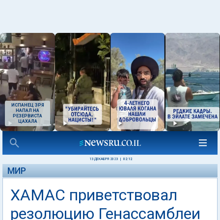
ИСПАНЕЦ ЗРЯ
НАПАЛ НА
РЕЗЕРВИСТА
ЦАХАЛА
13 ДЕКАБРЯ 2023
|
02:12
МИР
ХАМАС приветствовал
резолюцию Генассамблеи