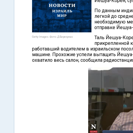
Йешуа-Корен, су
По данным индий
легкой до средне
необходимую мед
отправке Йешуа-
Таль Йешуа-Коре
Getty Images. Фото: Д.Берехулак
прикрепленной к
работавший водителем в израильском посол
машине. Прохожие успели вытащить Йешуа-К
охватило весь салон, сообщила радиостанция