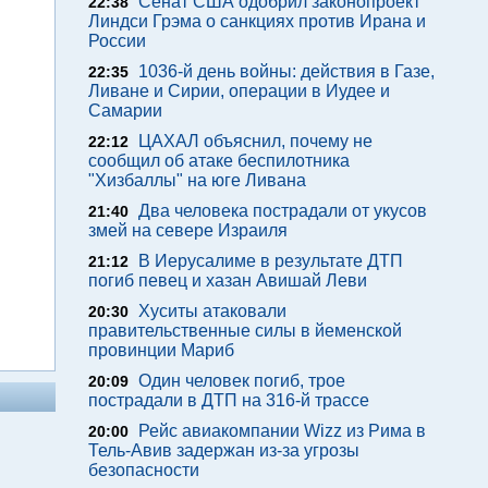
Сенат США одобрил законопроект
22:38
Линдси Грэма о санкциях против Ирана и
России
1036-й день войны: действия в Газе,
22:35
Ливане и Сирии, операции в Иудее и
Самарии
ЦАХАЛ объяснил, почему не
22:12
сообщил об атаке беспилотника
"Хизбаллы" на юге Ливана
Два человека пострадали от укусов
21:40
змей на севере Израиля
В Иерусалиме в результате ДТП
21:12
погиб певец и хазан Авишай Леви
Хуситы атаковали
20:30
правительственные силы в йеменской
провинции Мариб
Один человек погиб, трое
20:09
пострадали в ДТП на 316-й трассе
Рейс авиакомпании Wizz из Рима в
20:00
Тель-Авив задержан из-за угрозы
безопасности