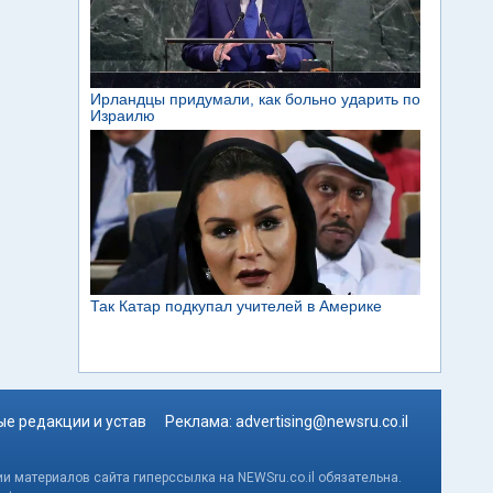
е редакции и устав
Реклама:
advertising@newsru.co.il
и материалов сайта гиперссылка на NEWSru.co.il обязательна.