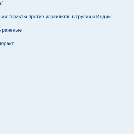
в"
ии: теракты против израильтян в Грузии и Индии
ь раненые
теракт