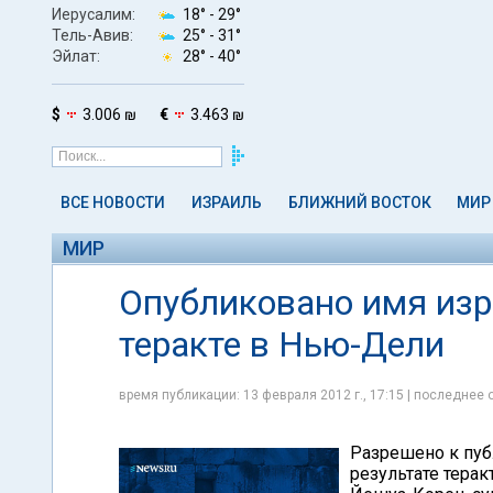
Иерусалим:
18° -
29°
Тель-Авив:
25° -
31°
Эйлат:
28° -
40°
$
3.006 ₪
€
3.463 ₪
ВСЕ НОВОСТИ
ИЗРАИЛЬ
БЛИЖНИЙ ВОСТОК
МИР
МИР
Опубликовано имя изр
теракте в Нью-Дели
время публикации: 13 февраля 2012 г., 17:15 | последнее 
Разрешено к пуб
результате терак