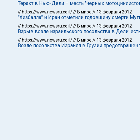
Теракт в Нью-Дели – месть "черных мотоциклисто
//
https://www.newsru.co.il/
//
В мире
//
13 февраля 2012
"Хизбалла" и Иран отметили годовщину смерти Мугн
//
https://www.newsru.co.il/
//
В мире
//
13 февраля 2012
Взрыв возле израильского посольства в Дели: ест
//
https://www.newsru.co.il/
//
В мире
//
13 февраля 2012
Возле посольства Израиля в Грузии предотвращен 