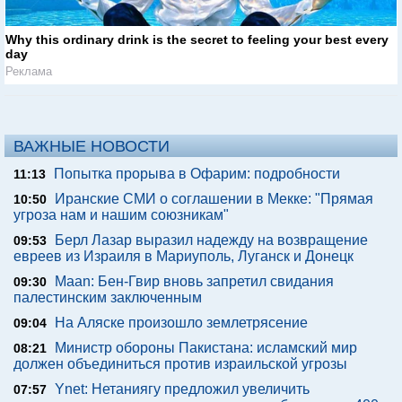
Why this ordinary drink is the secret to feeling your best every
day
Реклама
ВАЖНЫЕ НОВОСТИ
Попытка прорыва в Офарим: подробности
11:13
Иранские СМИ о соглашении в Мекке: "Прямая
10:50
угроза нам и нашим союзникам"
Берл Лазар выразил надежду на возвращение
09:53
евреев из Израиля в Мариуполь, Луганск и Донецк
Maan: Бен-Гвир вновь запретил свидания
09:30
палестинским заключенным
На Аляске произошло землетрясение
09:04
Министр обороны Пакистана: исламский мир
08:21
должен объединиться против израильской угрозы
Ynet: Нетаниягу предложил увеличить
07:57