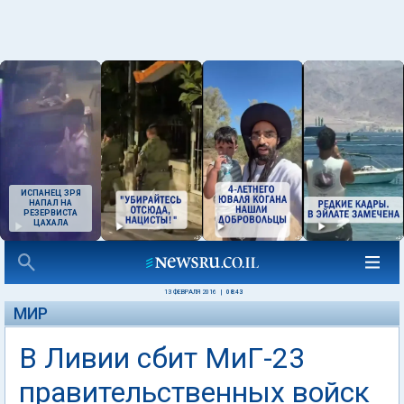
ИСПАНЕЦ ЗРЯ
НАПАЛ НА
РЕЗЕРВИСТА
ЦАХАЛА
13 ФЕВРАЛЯ 2016
|
08:43
МИР
В Ливии сбит МиГ-23
правительственных войск