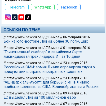
Telegram
WhatsApp
Facebook
ССЫЛКИ ПО ТЕМЕ
//
https://www.newsru.co.il/
//
В мире
//
06 февраля 2016
Бои на юго-востоке Ливии, более 30 погибших
//
https://www.newsru.co.il/
//
В мире
//
01 февраля 2016
"Таинственный снайпер" в ливийском Сирте
ликвидировал трех лидеров ИГ за 10 дней
//
https://www.newsru.co.il/
//
В мире
//
23 января 2016
Российские СМИ: армия Ливии опровергла слухи о
присутствии в стране иностранных военных
//
https://www.newsru.co.il/
//
В мире
//
23 января 2016
"Аш-Шарк аль-Аусат": для борьбы с ИГ в Ливию
прибыли военные из США, Великобритании и России
//
https://www.newsru.co.il/
//
В мире
//
09 января 2016
ЕС выделил Ливии 100 миллионов евро
//
https://www.newsru.co.il/
//
В мире
//
07 января 2016