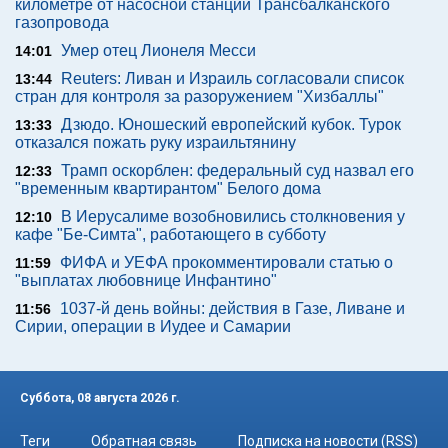
километре от насосной станции Трансбалканского
газопровода
Умер отец Лионеля Месси
14:01
Reuters: Ливан и Израиль согласовали список
13:44
стран для контроля за разоружением "Хизбаллы"
Дзюдо. Юношеский европейский кубок. Турок
13:33
отказался пожать руку израильтянину
Трамп оскорблен: федеральный суд назвал его
12:33
"временным квартирантом" Белого дома
В Иерусалиме возобновились столкновения у
12:10
кафе "Бе-Симта", работающего в субботу
ФИФА и УЕФА прокомментировали статью о
11:59
"выплатах любовнице Инфантино"
1037-й день войны: действия в Газе, Ливане и
11:56
Сирии, операции в Иудее и Самарии
Суббота, 08 августа 2026 г.
Теги
Обратная связь
Подписка на новости (RSS)