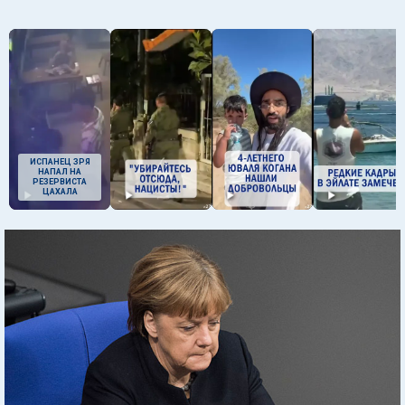
ИСПАНЕЦ ЗРЯ
НАПАЛ НА
РЕЗЕРВИСТА
ЦАХАЛА