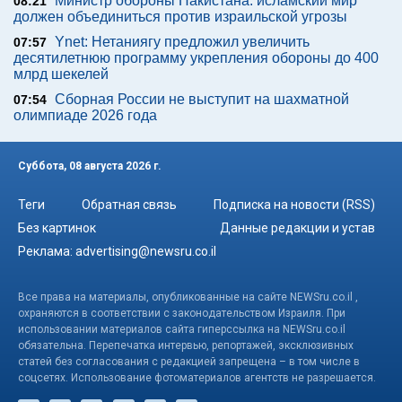
Министр обороны Пакистана: исламский мир
08:21
должен объединиться против израильской угрозы
Ynet: Нетаниягу предложил увеличить
07:57
десятилетнюю программу укрепления обороны до 400
млрд шекелей
Сборная России не выступит на шахматной
07:54
олимпиаде 2026 года
Суббота, 08 августа 2026 г.
Теги
Обратная связь
Подписка на новости (RSS)
Без картинок
Данные редакции и устав
Реклама:
advertising@newsru.co.il
Все права на материалы, опубликованные на сайте NEWSru.co.il ,
охраняются в соответствии с законодательством Израиля. При
использовании материалов сайта гиперссылка на NEWSru.co.il
обязательна. Перепечатка интервью, репортажей, эксклюзивных
статей без согласования с редакцией запрещена – в том числе в
соцсетях. Использование фотоматериалов агентств не разрешается.