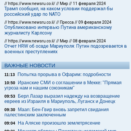
//
https://www.newsru.co.il/
//
Мир
//
11 февраля 2024
Трамп сообщил, на каком условии поддержал бы
российский удар по NATO
//
https://www.newsru.co.il/
//
Пресса
//
09 февраля 2024
Опубликовано интервью Путина американскому
журналисту Карлсону
//
https://www.newsru.co.il/
//
Мир
//
08 февраля 2024
Отчет HRW об осаде Мариуполя: Путин подозревается в
военных преступлениях
ВАЖНЫЕ НОВОСТИ
Попытка прорыва в Офарим: подробности
11:13
Иранские СМИ о соглашении в Мекке: "Прямая
10:50
угроза нам и нашим союзникам"
Берл Лазар выразил надежду на возвращение
09:53
евреев из Израиля в Мариуполь, Луганск и Донецк
Maan: Бен-Гвир вновь запретил свидания
09:30
палестинским заключенным
На Аляске произошло землетрясение
09:04