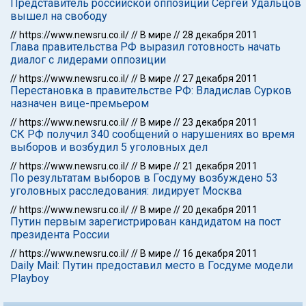
Представитель российской оппозиции Сергей Удальцов
вышел на свободу
//
https://www.newsru.co.il/
//
В мире
//
28 декабря 2011
Глава правительства РФ выразил готовность начать
диалог с лидерами оппозиции
//
https://www.newsru.co.il/
//
В мире
//
27 декабря 2011
Перестановка в правительстве РФ: Владислав Сурков
назначен вице-премьером
//
https://www.newsru.co.il/
//
В мире
//
23 декабря 2011
СК РФ получил 340 сообщений о нарушениях во время
выборов и возбудил 5 уголовных дел
//
https://www.newsru.co.il/
//
В мире
//
21 декабря 2011
По результатам выборов в Госдуму возбуждено 53
уголовных расследования: лидирует Москва
//
https://www.newsru.co.il/
//
В мире
//
20 декабря 2011
Путин первым зарегистрирован кандидатом на пост
президента России
//
https://www.newsru.co.il/
//
В мире
//
16 декабря 2011
Daily Mail: Путин предоставил место в Госдуме модели
Playboy