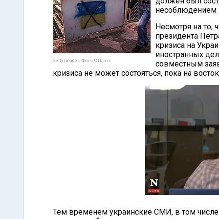
должен был состо
несоблюдением 
Несмотря на то, 
президента Петр
кризиса на Укра
иностранных дел
Getty Images. Фото: С.Платт
совместным заяв
кризиса не может состояться, пока на восто
Тем временем украинские СМИ, в том числ