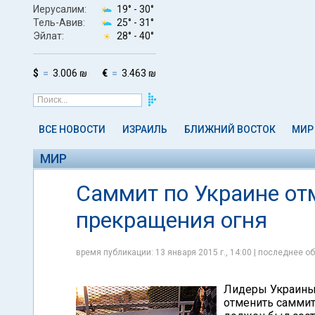
Иерусалим:
19° -
30°
Тель-Авив:
25° -
31°
Эйлат:
28° -
40°
$
3.006 ₪
€
3.463 ₪
ВСЕ НОВОСТИ
ИЗРАИЛЬ
БЛИЖНИЙ ВОСТОК
МИР
МИР
Саммит по Украине от
прекращения огня
время публикации: 13 января 2015 г., 14:00 | последнее об
Лидеры Украины,
отменить саммит