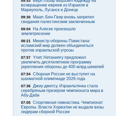
Берл Лазар выразил надежду на
09:53
возвращение евреев из Израиля в
Мариуполь, Луганск и Донецк
Maan: Бен-Гвир вновь запретил
09:30
свидания палестинским заключенным
На Аляске произошло
09:04
землетрясение
Министр обороны Пакистана:
08:21
исламский мир должен объединиться
против израильской угрозы
Ynet: Нетаниягу предложил
07:57
увеличить десятилетнюю программу
укрепления обороны до 400 млрд шекелей
Сборная России не выступит на
07:54
шахматной олимпиаде 2026 года
Джиу-джитсу. Израильтянка стала
07:36
серебряным призером чемпионата мира в
Абу-Даби
Спортивная гимнастика. Чемпионат
07:05
Европы. Власти Хорватии не выдали визы
лидерам сборной России