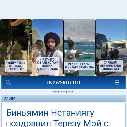
13 ИЮЛЯ 2016
|
15:26
МИР
Биньямин Нетаниягу
поздравил Терезу Мэй с