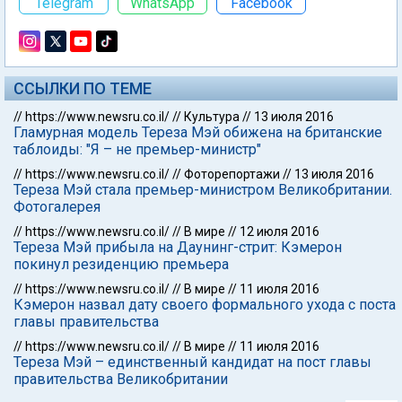
Telegram
WhatsApp
Facebook
ССЫЛКИ ПО ТЕМЕ
//
https://www.newsru.co.il/
//
Культура
//
13 июля 2016
Гламурная модель Тереза Мэй обижена на британские
таблоиды: "Я – не премьер-министр"
//
https://www.newsru.co.il/
//
Фоторепортажи
//
13 июля 2016
Тереза Мэй стала премьер-министром Великобритании.
Фотогалерея
//
https://www.newsru.co.il/
//
В мире
//
12 июля 2016
Тереза Мэй прибыла на Даунинг-стрит: Кэмерон
покинул резиденцию премьера
//
https://www.newsru.co.il/
//
В мире
//
11 июля 2016
Кэмерон назвал дату своего формального ухода с поста
главы правительства
//
https://www.newsru.co.il/
//
В мире
//
11 июля 2016
Тереза Мэй – единственный кандидат на пост главы
правительства Великобритании