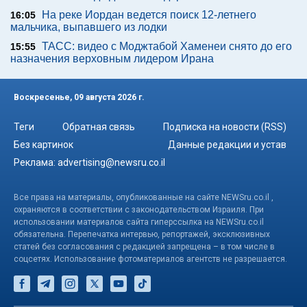
На реке Иордан ведется поиск 12-летнего
16:05
мальчика, выпавшего из лодки
ТАСС: видео с Моджтабой Хаменеи снято до его
15:55
назначения верховным лидером Ирана
Воскресенье, 09 августа 2026 г.
Теги
Обратная связь
Подписка на новости (RSS)
Без картинок
Данные редакции и устав
Реклама:
advertising@newsru.co.il
Все права на материалы, опубликованные на сайте NEWSru.co.il ,
охраняются в соответствии с законодательством Израиля. При
использовании материалов сайта гиперссылка на NEWSru.co.il
обязательна. Перепечатка интервью, репортажей, эксклюзивных
статей без согласования с редакцией запрещена – в том числе в
соцсетях. Использование фотоматериалов агентств не разрешается.