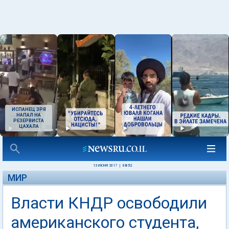
ИСПАНЕЦ ЗРЯ
НАПАЛ НА
РЕЗЕРВИСТА
ЦАХАЛА
13 ИЮНЯ 2017
|
08:52
МИР
Власти КНДР освободили
американского студента,