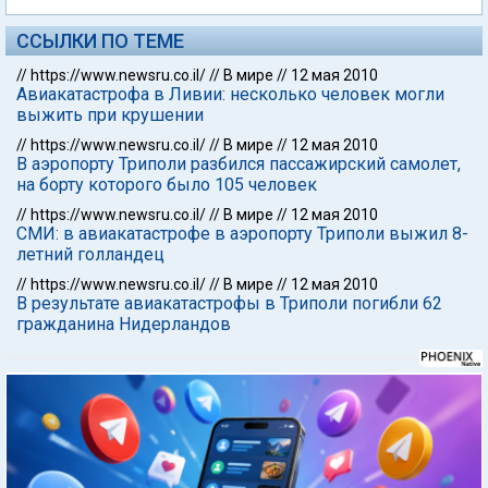
ССЫЛКИ ПО ТЕМЕ
//
https://www.newsru.co.il/
//
В мире
//
12 мая 2010
Авиакатастрофа в Ливии: несколько человек могли
выжить при крушении
//
https://www.newsru.co.il/
//
В мире
//
12 мая 2010
В аэропорту Триполи разбился пассажирский самолет,
на борту которого было 105 человек
//
https://www.newsru.co.il/
//
В мире
//
12 мая 2010
СМИ: в авиакатастрофе в аэропорту Триполи выжил 8-
летний голландец
//
https://www.newsru.co.il/
//
В мире
//
12 мая 2010
В результате авиакатастрофы в Триполи погибли 62
гражданина Нидерландов