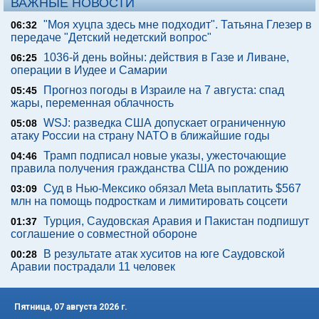
ВАЖНЫЕ НОВОСТИ
"Моя хуцпа здесь мне подходит". Татьяна Глезер в
06:32
передаче "Детский недетский вопрос"
1036-й день войны: действия в Газе и Ливане,
06:25
операции в Иудее и Самарии
Прогноз погоды в Израиле на 7 августа: спад
05:45
жары, переменная облачность
WSJ: разведка США допускает ограниченную
05:08
атаку России на страну NATO в ближайшие годы
Трамп подписал новые указы, ужесточающие
04:46
правила получения гражданства США по рождению
Суд в Нью-Мексико обязал Meta выплатить $567
03:09
млн на помощь подросткам и лимитировать соцсети
Турция, Саудовская Аравия и Пакистан подпишут
01:37
соглашение о совместной обороне
В результате атак хуситов на юге Саудовской
00:28
Аравии пострадали 11 человек
Пятница, 07 августа 2026 г.