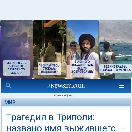
ИСПАНЕЦ ЗРЯ
НАПАЛ НА
РЕЗЕРВИСТА
ЦАХАЛА
13 МАЯ 2010
|
04:07
МИР
Трагедия в Триполи:
названо имя выжившего –