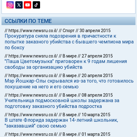
ССЫЛКИ ПО ТЕМЕ
//
https://www.newsru.co.il/
//
Спорт
//
30 апреля 2015
Прокуратура сняла подозрения в причастности к
попытке заказного убийства с бывшего чемпиона мира
по боксу
//
https://www.newsru.co.il/
//
В мире
//
27 апреля 2015
"Паша Цветомузыка" приговорен к 9 годам лишения
свободы за организацию убийств
//
https://www.newsru.co.il/
//
В мире
//
20 апреля 2015
Мэр Йошкар-Олы скрывался из-за того, что готовилось
покушение на него и его семью
//
https://www.newsru.co.il/
//
В мире
//
08 апреля 2015
Учительница подмосковной школы задержана за
подготовку заказного убийства подростка
//
https://www.newsru.co.il/
//
В мире
//
10 марта 2015
В штате Флорида задержан 14-летний школьник,
"заказавший" свою семью
//
https://www.newsru.co.il/
//
В мире
//
01 марта 2015