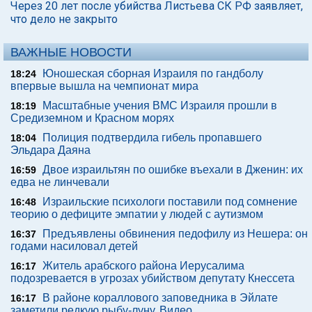
Через 20 лет после убийства Листьева СК РФ заявляет,
что дело не закрыто
ВАЖНЫЕ НОВОСТИ
Юношеская сборная Израиля по гандболу
18:24
впервые вышла на чемпионат мира
Масштабные учения ВМС Израиля прошли в
18:19
Средиземном и Красном морях
Полиция подтвердила гибель пропавшего
18:04
Эльдара Даяна
Двое израильтян по ошибке въехали в Дженин: их
16:59
едва не линчевали
Израильские психологи поставили под сомнение
16:48
теорию о дефиците эмпатии у людей с аутизмом
Предъявлены обвинения педофилу из Нешера: он
16:37
годами насиловал детей
Житель арабского района Иерусалима
16:17
подозревается в угрозах убийством депутату Кнессета
В районе кораллового заповедника в Эйлате
16:17
заметили редкую рыбу-луну. Видео