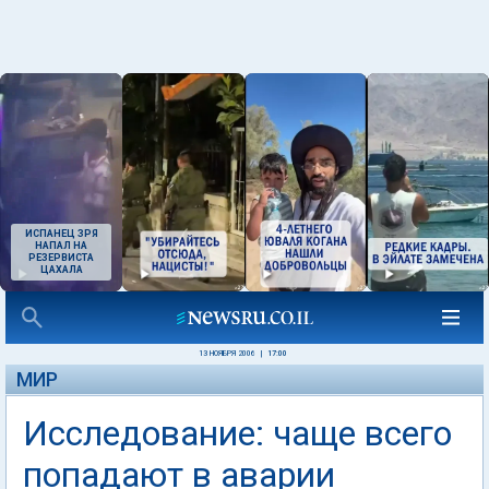
ИСПАНЕЦ ЗРЯ
НАПАЛ НА
РЕЗЕРВИСТА
ЦАХАЛА
13 НОЯБРЯ 2006
|
17:00
МИР
Исследование: чаще всего
попадают в аварии