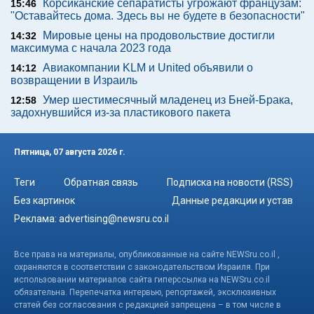
Корсиканские сепаратисты угрожают французам:
15:46
"Оставайтесь дома. Здесь вы не будете в безопасности"
Мировые цены на продовольствие достигли
14:32
максимума с начала 2023 года
Авиакомпании KLM и United объявили о
14:12
возвращении в Израиль
Умер шестимесячный младенец из Бней-Брака,
12:58
задохнувшийся из-за пластикового пакета
Пятница, 07 августа 2026 г.
Теги
Обратная связь
Подписка на новости (RSS)
Без картинок
Данные редакции и устав
Реклама:
advertising@newsru.co.il
Все права на материалы, опубликованные на сайте NEWSru.co.il ,
охраняются в соответствии с законодательством Израиля. При
использовании материалов сайта гиперссылка на NEWSru.co.il
обязательна. Перепечатка интервью, репортажей, эксклюзивных
статей без согласования с редакцией запрещена – в том числе в