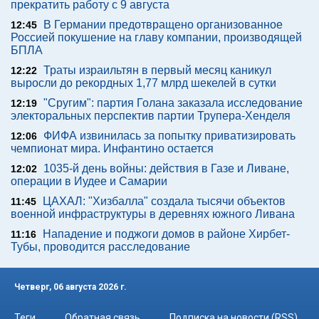
прекратить работу с 9 августа
В Германии предотвращено организованное
12:45
Россией покушение на главу компании, производящей
БПЛА
Траты израильтян в первый месяц каникул
12:22
выросли до рекордных 1,77 млрд шекелей в сутки
"Сругим": партия Голана заказала исследование
12:19
электоральных перспектив партии Трупера-Хенделя
ФИФА извинилась за попытку приватизировать
12:06
чемпионат мира. Инфантино остается
1035-й день войны: действия в Газе и Ливане,
12:02
операции в Иудее и Самарии
ЦАХАЛ: "Хизбалла" создала тысячи объектов
11:45
военной инфраструктуры в деревнях южного Ливана
Нападение и поджоги домов в районе Хирбет-
11:16
Тубы, проводится расследование
Четверг, 06 августа 2026 г.
Теги
Обратная связь
Подписка на новости (RSS)