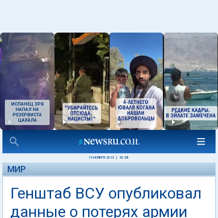
ИСПАНЕЦ ЗРЯ
НАПАЛ НА
РЕЗЕРВИСТА
ЦАХАЛА
13 НОЯБРЯ 2023
|
10:28
МИР
Генштаб ВСУ опубликовал
данные о потерях армии