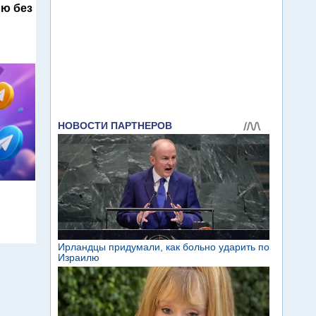
ю без
м