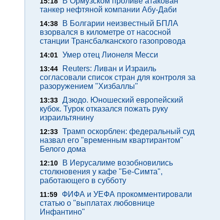
В Ормузском проливе атакован
15:18
танкер нефтяной компании Абу-Даби
В Болгарии неизвестный БПЛА
14:38
взорвался в километре от насосной
станции Трансбалканского газопровода
Умер отец Лионеля Месси
14:01
Reuters: Ливан и Израиль
13:44
согласовали список стран для контроля за
разоружением "Хизбаллы"
Дзюдо. Юношеский европейский
13:33
кубок. Турок отказался пожать руку
израильтянину
Трамп оскорблен: федеральный суд
12:33
назвал его "временным квартирантом"
Белого дома
В Иерусалиме возобновились
12:10
столкновения у кафе "Бе-Симта",
работающего в субботу
ФИФА и УЕФА прокомментировали
11:59
статью о "выплатах любовнице
Инфантино"