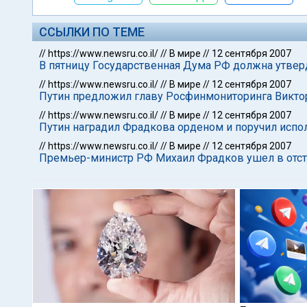
ССЫЛКИ ПО ТЕМЕ
//
https://www.newsru.co.il/
//
В мире
//
12 сентября 2007
В пятницу Государственная Дума РФ должна утвер
//
https://www.newsru.co.il/
//
В мире
//
12 сентября 2007
Путин предложил главу Росфинмониторинга Виктор
//
https://www.newsru.co.il/
//
В мире
//
12 сентября 2007
Путин наградил Фрадкова орденом и поручил испо
//
https://www.newsru.co.il/
//
В мире
//
12 сентября 2007
Премьер-министр РФ Михаил Фрадков ушел в отста