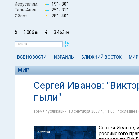
Иерусалим:
19° -
30°
Тель-Авив:
25° -
31°
Эйлат:
28° -
40°
$
3.006 ₪
€
3.463 ₪
ВСЕ НОВОСТИ
ИЗРАИЛЬ
БЛИЖНИЙ ВОСТОК
МИР
МИР
Сергей Иванов: "Викто
пыли"
время публикации: 13 сентября 2007 г., 11:00 | последнее 
Сергей Иванов, 
российского пра