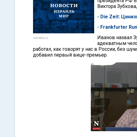
президента РФ В
Виктора Зубкова
- Die Zeit: Цин
- Frankfurter R
Иванов назвал З
scandaly.ru
адекватным чело
работал, как говорят у нас в России, без шу
добавил первый вице-премьер.