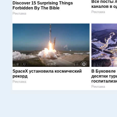
Все посты 
Discover 15 Surprising Things
каналов в о
Forbidden By The Bible
Реклама
Реклама
SpaceX установила космический
В Буковеле
рекорд
десятки тур
госпитализ
Реклама
Реклама