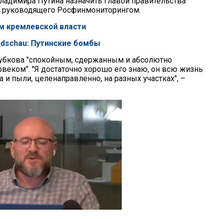
ладимира Путина назначить главой правительства
, руководящего Росфинмониторингом.
изм кремлевской власти
undschau: Путинские бомбы
убкова "спокойным, сдержанным и абсолютно
веком". "Я достаточно хорошо его знаю, он всю жизнь
ма и пыли, целенаправленно, на разных участках", –