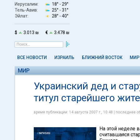
Иерусалим:
18° -
29°
Тель-Авив:
25° -
31°
Эйлат:
28° -
40°
$
3.013 ₪
€
3.478 ₪
ВСЕ НОВОСТИ
ИЗРАИЛЬ
БЛИЖНИЙ ВОСТОК
МИР
МИР
Украинский дед и стар
титул старейшего жит
время публикации: 14 августа 2007 г., 10:48 | последнее об
На этой неделе в
считавшаяся ста