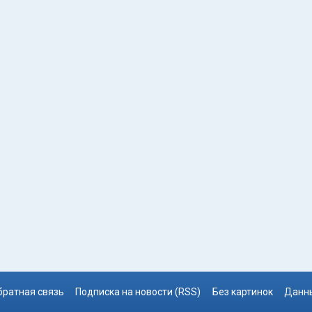
братная связь
Подписка на новости (RSS)
Без картинок
Данны