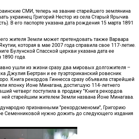
раинские СМИ, теперь на звание старейшего землянина
ать украинец Григорий Нестор из села Старый Ярычив
ть). В его паспорте указана дата рождения 15 марта 1891
шего жителя Земли может претендовать также Варвара
кутии, которая в мае 2007 года справила свое 117-летие.
ниге Булунской Спасской церкви указана дата ее
 1890 года.
давно ушли из жизни сразу два мировых долгожителя –
дка Джулия Бертран и ее пуэрториканский ровесник
оро. Книга рекордов Гиннесса сразу объявила старейшей
ли японку Ионе Минагана, достигшую 114-летнего
увший четверг поступила в продажу "Книга рекордов
 в ней старейшим жителем Земли названа Йоне Минагава.
дународно признанными "рекордсменоми", Григорию
ре Семенниковой нужно дожить до следующего издания