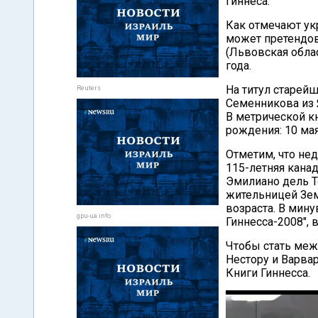
Гиннеса.
Как отмечают ук
может претендов
(Львовская облас
года.
На титул старей
Reuters
Семенникова из Я
В метрической к
рождения: 10 мая
Отметим, что не
115-летняя кана
Эмилиано дель Т
жительницей Зем
возраста. В мин
gpu-ua.info
Гиннесса-2008",
Чтобы стать меж
Нестору и Варва
Книги Гиннесса.