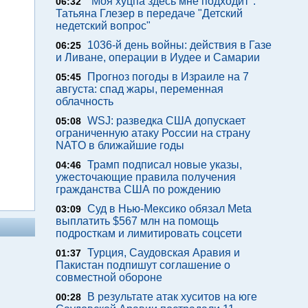
"Моя хуцпа здесь мне подходит".
06:32
Татьяна Глезер в передаче "Детский
недетский вопрос"
1036-й день войны: действия в Газе
06:25
и Ливане, операции в Иудее и Самарии
Прогноз погоды в Израиле на 7
05:45
августа: спад жары, переменная
облачность
WSJ: разведка США допускает
05:08
ограниченную атаку России на страну
NATO в ближайшие годы
Трамп подписал новые указы,
04:46
ужесточающие правила получения
гражданства США по рождению
Суд в Нью-Мексико обязал Meta
03:09
выплатить $567 млн на помощь
подросткам и лимитировать соцсети
Турция, Саудовская Аравия и
01:37
Пакистан подпишут соглашение о
совместной обороне
В результате атак хуситов на юге
00:28