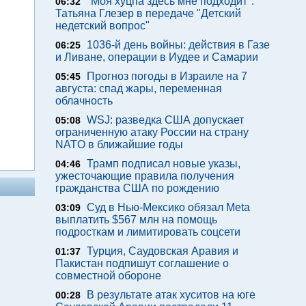
"Моя хуцпа здесь мне подходит".
06:32
Татьяна Глезер в передаче "Детский
недетский вопрос"
1036-й день войны: действия в Газе
06:25
и Ливане, операции в Иудее и Самарии
Прогноз погоды в Израиле на 7
05:45
августа: спад жары, переменная
облачность
WSJ: разведка США допускает
05:08
ограниченную атаку России на страну
NATO в ближайшие годы
Трамп подписал новые указы,
04:46
ужесточающие правила получения
гражданства США по рождению
Суд в Нью-Мексико обязал Meta
03:09
выплатить $567 млн на помощь
подросткам и лимитировать соцсети
Турция, Саудовская Аравия и
01:37
Пакистан подпишут соглашение о
совместной обороне
В результате атак хуситов на юге
00:28