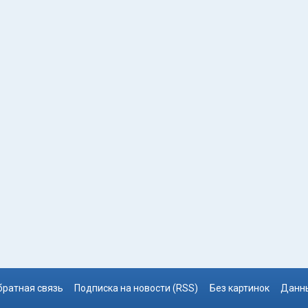
братная связь
Подписка на новости (RSS)
Без картинок
Данны