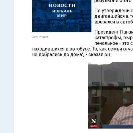
результате этого
По утверждению 
двигавшийся в т
врезался в автоб
Президент Пана
катастрофы, выр
Getty Images
печальное - это
находившихся в автобусе. То, как семьи отч
не добрались до дома", - сказал он.