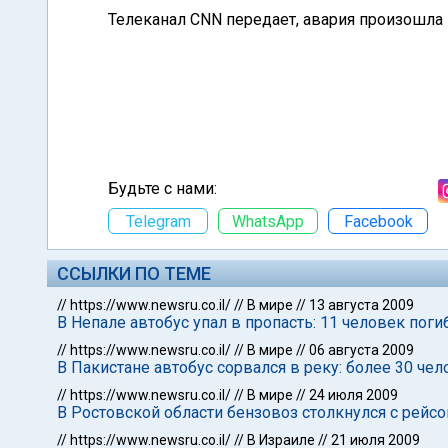
Телеканал CNN передает, авария произошла 
Будьте с нами:
Telegram
WhatsApp
Facebook
ССЫЛКИ ПО ТЕМЕ
//
https://www.newsru.co.il/
//
В мире
//
13 августа 2009
В Непале автобус упал в пропасть: 11 человек поги
//
https://www.newsru.co.il/
//
В мире
//
06 августа 2009
В Пакистане автобус сорвался в реку: более 30 че
//
https://www.newsru.co.il/
//
В мире
//
24 июля 2009
В Ростовской области бензовоз столкнулся с рейс
//
https://www.newsru.co.il/
//
В Израиле
//
21 июля 2009