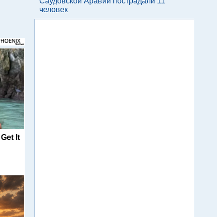
Саудовской Аравии пострадали 11
человек
Get It