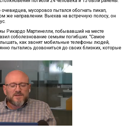
 столкновения погибли 24 человека и 15 были ранены.
очевидцев, мусоровоз пытался обогнать пикап,
ом же направлении. Выехав на встречную полосу, он
ус.
мы Рикардо Мартинелли, побывавший на месте
азил соболезнование семьям погибших. "Самое
 слышать, как звонят мобильные телефоны людей,
аянно пытались дозвониться до своих близких, которые