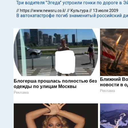
Три водителя "Эгеда" устроили гонки по дороге в Э
//
https://www.newsru.co.il/
//
Культура
//
13 июля 2009
В автокатастрофе погиб знаменитый российский д
Ближний Во
Блогерша прошлась полностью без
новости в 
одежды по улицам Москвы
Реклама
Реклама