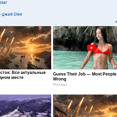
йлат
и-джей Dlee
сток: Все актуальные
Guess Their Job — Most People 
одном месте
Wrong
Реклама