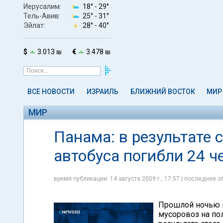
Иерусалим:
18° -
29°
Тель-Авив:
25° -
31°
Эйлат:
28° -
40°
$
3.013 ₪
€
3.478 ₪
ВСЕ НОВОСТИ
ИЗРАИЛЬ
БЛИЖНИЙ ВОСТОК
МИР
МИР
Панама: в результате 
автобуса погибли 24 ч
время публикации: 14 августа 2009 г., 17:57 | последнее об
Прошлой ночью в
мусоровоз на пол