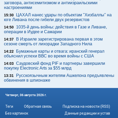
заговора, антисемитизмом и антиизраильскими
настроениями
ЦАХАЛ нанес удары по объектам "Хизбаллы" на
15:30
юге Ливана после гибели двух резервистов
1035-й день войны: действия в Газе и Ливане,
14:50
операции в Иудее и Самарии
В Израиле зарегистрирована первая в этом
14:37
сезоне смерть от лихорадки Западного Нила
Бумажные карты и отвага: иранский генерал
14:22
объяснил успехи ВВС во время войны с США
Саудовский фонд PIF и партнеры завершили
14:03
покупку Electronic Arts за $55 млрд
Русскоязычным жителям Ашкелона предъявлены
13:31
обвинения в шпионаже
Четверг, 06 августа 2026 г.
Теги
Обратная связь
Подписка на новости (RSS)
Без картинок
Данные редакции и устав