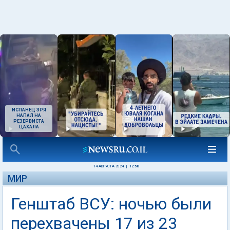
ИСПАНЕЦ ЗРЯ
НАПАЛ НА
РЕЗЕРВИСТА
ЦАХАЛА
14 АВГУСТА 2024
|
12:58
МИР
Генштаб ВСУ: ночью были
перехвачены 17 из 23