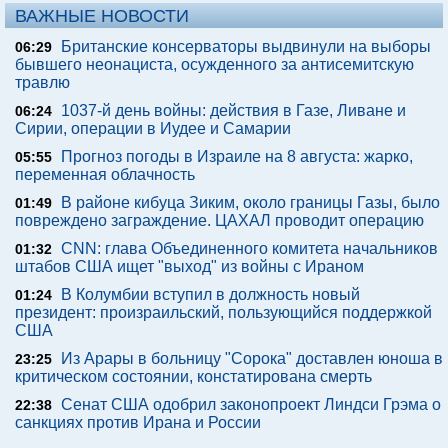
ВАЖНЫЕ НОВОСТИ
Британские консерваторы выдвинули на выборы
06:29
бывшего неонациста, осужденного за антисемитскую
травлю
1037-й день войны: действия в Газе, Ливане и
06:24
Сирии, операции в Иудее и Самарии
Прогноз погоды в Израиле на 8 августа: жарко,
05:55
переменная облачность
В районе кибуца Зиким, около границы Газы, было
01:49
повреждено заграждение. ЦАХАЛ проводит операцию
CNN: глава Объединенного комитета начальников
01:32
штабов США ищет "выход" из войны с Ираном
В Колумбии вступил в должность новый
01:24
президент: произраильский, пользующийся поддержкой
США
Из Арары в больницу "Сорока" доставлен юноша в
23:25
критическом состоянии, констатирована смерть
Сенат США одобрил законопроект Линдси Грэма о
22:38
санкциях против Ирана и России