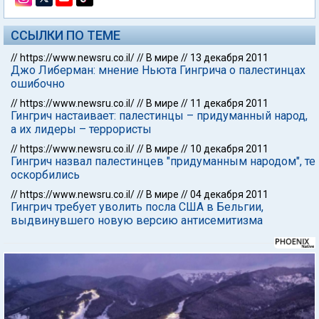
ССЫЛКИ ПО ТЕМЕ
//
https://www.newsru.co.il/
//
В мире
//
13 декабря 2011
Джо Либерман: мнение Ньюта Гингрича о палестинцах
ошибочно
//
https://www.newsru.co.il/
//
В мире
//
11 декабря 2011
Гингрич настаивает: палестинцы – придуманный народ,
а их лидеры – террористы
//
https://www.newsru.co.il/
//
В мире
//
10 декабря 2011
Гингрич назвал палестинцев "придуманным народом", те
оскорбились
//
https://www.newsru.co.il/
//
В мире
//
04 декабря 2011
Гингрич требует уволить посла США в Бельгии,
выдвинувшего новую версию антисемитизма