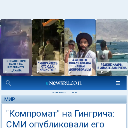
ИСПАНЕЦ ЗРЯ
НАПАЛ НА
РЕЗЕРВИСТА
ЦАХАЛА
14 ДЕКАБРЯ 2011
|
03:37
МИР
"Компромат" на Гингрича:
СМИ опубликовали его