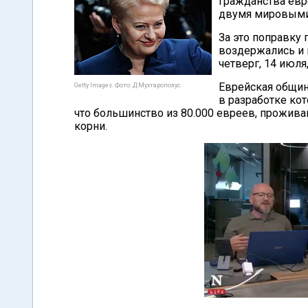
гражданства евр
двумя мировыми
За это поправку 
воздержались и 
четверг, 14 июля
Еврейская общин
Getty Images. Фото: Д.Мухтарополус
в разработке ко
что большинство из 80.000 евреев, прожив
корни.