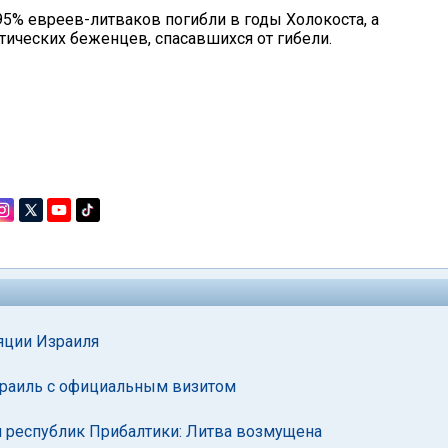
95% евреев-литваков погибли в годы Холокоста, а
тических беженцев, спасавшихся от гибели.
яции Израиля
зраиль с официальным визитом
я республик Прибалтики: Литва возмущена