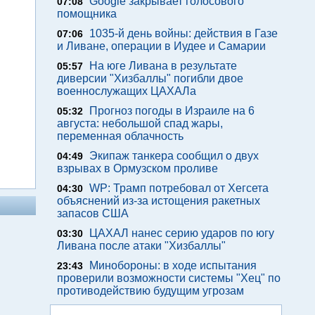
Google закрывает голосового
07:08
помощника
1035-й день войны: действия в Газе
07:06
и Ливане, операции в Иудее и Самарии
На юге Ливана в результате
05:57
диверсии "Хизбаллы" погибли двое
военнослужащих ЦАХАЛа
Прогноз погоды в Израиле на 6
05:32
августа: небольшой спад жары,
переменная облачность
Экипаж танкера сообщил о двух
04:49
взрывах в Ормузском проливе
WP: Трамп потребовал от Хегсета
04:30
объяснений из-за истощения ракетных
запасов США
ЦАХАЛ нанес серию ударов по югу
03:30
Ливана после атаки "Хизбаллы"
Минобороны: в ходе испытания
23:43
проверили возможности системы "Хец" по
противодействию будущим угрозам