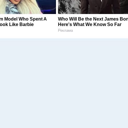
am Model Who Spent A
Who Will Be the Next James Bo
ook Like Barbie
Here's What We Know So Far
Реклама