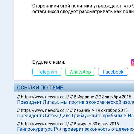
Сторонники этой политики утверждают, что 
оставшихся следует рассматривать как поли
Будьте с нами:
Telegram
WhatsApp
Facebook
ССЫЛКИ ПО ТЕМЕ
//
https://www.newsru.co.il/
//
В Израиле
//
22 октября 2015
Президент Литвы: мы против экономической изол
//
https://www.newsru.co.il/
//
Израиль
//
19 октября 2015
Президент Литвы Даля Грибаускайте прибыла в И
//
https://www.newsru.co.il/
//
В мире
//
30 июня 2015
Генпрокуратура РФ проверит законность отделени