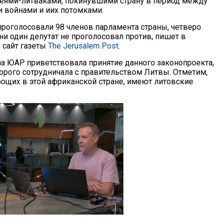
еями-литваками, покинувшими страну в период между
 войнами и иих потомками.
проголосовали 98 членов парламента страны, четверо
ни один депутат не проголосовал против, пишет в
, сайт газеты
The Jerusalem Post
.
а ЮАР приветствовала принятие данного законопроекта,
торого сотрудничала с правительством Литвы. Отметим,
ающих в этой африканской стране, имеют литовские