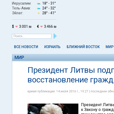
Иерусалим:
18° -
31°
Тель-Авив:
24° -
32°
Эйлат:
28° -
41°
$
3.001 ₪
€
3.466 ₪
ВСЕ НОВОСТИ
ИЗРАИЛЬ
БЛИЖНИЙ ВОСТОК
МИР
МИР
Президент Литвы подп
восстановление гражд
время публикации: 14 июля 2016 г., 19:27 | последнее обно
Президент Литвы
к Закону о граж