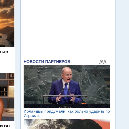
ьные
и во