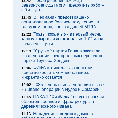
После решения БАГАЦа
12:47
раввинские суды могут прекратить работу
с 9 августа
В Германии предотвращено
12:45
организованное Россией покушение на
главу компании, производящей БПЛА
Траты израильтян в первый месяц
12:22
каникул выросли до рекордных 1,77 млрд
шекелей в сутки
"Сругим": партия Голана заказала
12:19
исследование электоральных перспектив
партии Трупера-Хенделя
ФИФА извинилась за попытку
12:06
приватизировать чемпионат мира.
Инфантино остается
1035-й день войны: действия в Газе
12:02
и Ливане, операции в Иудее и Самарии
ЦАХАЛ: "Хизбалла" создала тысячи
11:45
объектов военной инфраструктуры в
деревнях южного Ливана
Нападение и поджоги домов в
11:16