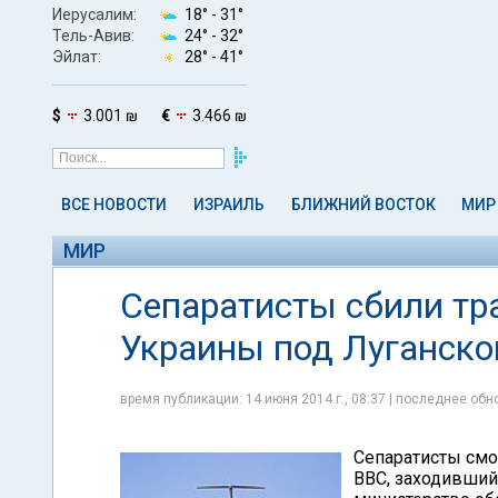
Иерусалим:
18° -
31°
Тель-Авив:
24° -
32°
Эйлат:
28° -
41°
$
3.001 ₪
€
3.466 ₪
ВСЕ НОВОСТИ
ИЗРАИЛЬ
БЛИЖНИЙ ВОСТОК
МИР
МИР
Сепаратисты сбили тр
Украины под Луганско
время публикации: 14 июня 2014 г., 08:37 | последнее обно
Сепаратисты смо
ВВС, заходивший