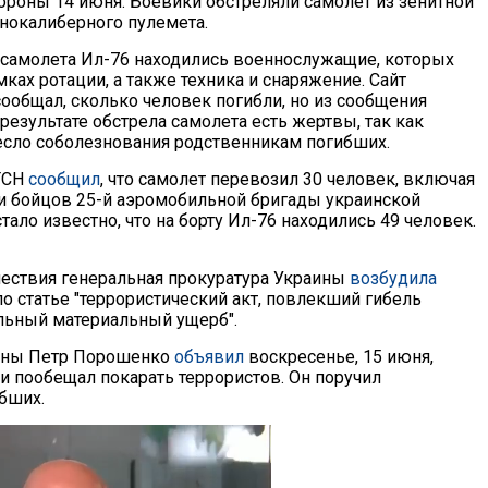
ороны 14 июня. Боевики обстреляли самолет из зенитной
пнокалиберного пулемета.
о самолета Ил-76 находились военнослужащие, которых
ках ротации, а также техника и снаряжение. Сайт
ообщал, сколько человек погибли, но из сообщения
 результате обстрела самолета есть жертвы, так как
сло соболезнования родственникам погибших.
ТСН
сообщил
, что самолет перевозил 30 человек, включая
и бойцов 25-й аэромобильной бригады украинской
тало известно, что на борту Ил-76 находились 49 человек.
ествия генеральная прокуратура Украины
возбудила
о статье "террористический акт, повлекший гибель
льный материальный ущерб".
ины Петр Порошенко
объявил
воскресенье, 15 июня,
 пообещал покарать террористов. Он поручил
бших.