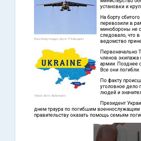
министерство об
установки и кру
На борту сбитог
перевозили в рам
минобороны не с
следовало, что в
Pool/Getty Images. Фото: Р.Уэйнрайт
ведомство прине
Первоначально 
членов экипажа 
армии. Позднее с
Все они погибли.
По факту происш
уголовное дело п
людей и значите
iStock. Фото: Batareykin
Президент Укра
днем траура по погибшим военнослужащим и
правительству оказать помощь семьям поги