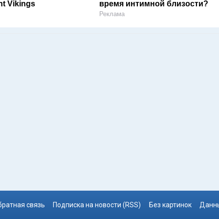
t Vikings
время интимной близости?
Реклама
братная связь
Подписка на новости (RSS)
Без картинок
Данны