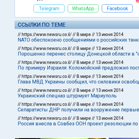
Telegram
WhatsApp
Facebook
ССЫЛКИ ПО ТЕМЕ
//
https://www.newsru.co.il/
//
В мире
//
13 июня 2014
NATO обеспокоено сообщениями о российских танк
//
https://www.newsru.co.il/
//
В мире
//
13 июня 2014
Порошенко перенес столицу Донецкой области в "
//
https://www.newsru.co.il/
//
В мире
//
13 июня 2014
По примеру Израиля: Коломойский предложил пост
//
https://www.newsru.co.il/
//
В мире
//
13 июня 2014
Глава МВД Украины сообщил, что силовики освобо
//
https://www.newsru.co.il/
//
В мире
//
13 июня 2014
Украинский спецназ штурмует Мариуполь
//
https://www.newsru.co.il/
//
В мире
//
13 июня 2014
Сепаратисты ДНР получили на вооружение первые
//
https://www.newsru.co.il/
//
В мире
//
13 июня 2014
Россия внесла в Совбез ООН проект резолюции по