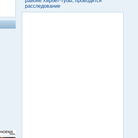
районе Хирбет-Тубы, проводится
расследование