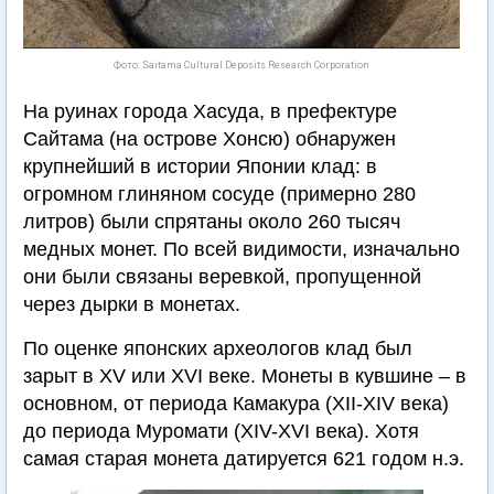
Фото: Saitama Cultural Deposits Research Corporation
На руинах города Хасуда, в префектуре
Сайтама (на острове Хонсю) обнаружен
крупнейший в истории Японии клад: в
огромном глиняном сосуде (примерно 280
литров) были спрятаны около 260 тысяч
медных монет. По всей видимости, изначально
они были связаны веревкой, пропущенной
через дырки в монетах.
По оценке японских археологов клад был
зарыт в XV или XVI веке. Монеты в кувшине – в
основном, от периода Камакура (XII-XIV века)
до периода Муромати (XIV-XVI века). Хотя
самая старая монета датируется 621 годом н.э.