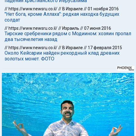
падения христианского Иерусалима
//
https://www.newsru.co.il/
//
В Израиле
//
01 ноября 2016
"Нет бога, кроме Аллаха": редкая находка будущих
солдат
//
https://www.newsru.co.il/
//
Израиль
//
07 июня 2016
Тирские сребреники рядом с Модиином: хозяин пропал
два тысячелетия назад
//
https://www.newsru.co.il/
//
В Израиле
//
17 февраля 2015
Около Кейсарии найден рекордный клад древних
золотых монет. ФОТО