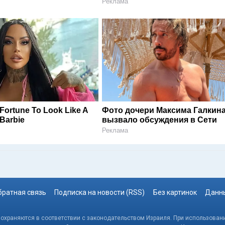
Реклама
Fortune To Look Like A
Фото дочери Максима Галкин
Barbie
вызвало обсуждения в Сети
Реклама
братная связь
Подписка на новости (RSS)
Без картинок
Данны
, охраняются в соответствии с законодательством Израиля. При использовани