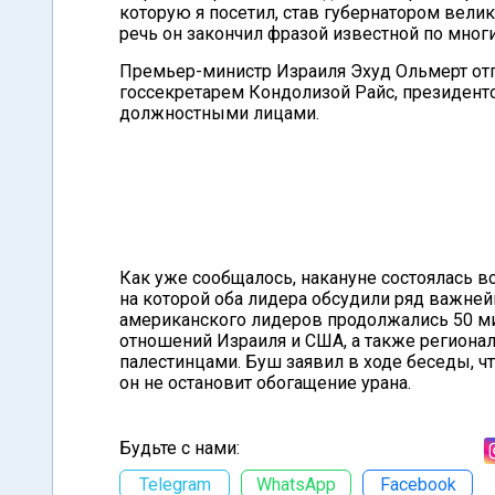
которую я посетил, став губернатором вели
речь он закончил фразой известной по многим 
Премьер-министр Израиля Эхуд Ольмерт отп
госсекретарем Кондолизой Райс, президе
должностными лицами.
Как уже сообщалось, накануне состоялась
на которой оба лидера обсудили ряд важне
американского лидеров продолжались 50 м
отношений Израиля и США, а также региона
палестинцами. Буш заявил в ходе беседы, ч
он не остановит обогащение урана.
Будьте с нами:
Telegram
WhatsApp
Facebook