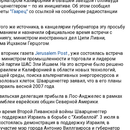
ернатором Калифорнии и бывшей звездой Голливуда
енеггером – по их инициативе. Об этом сообщил
азеты
"Гаарец"
со ссылкой на сообщение радиостанции
ого же источника, в канцелярии губернатора эту просьбу
иманием и назначили официальное время встречи с
ниягу, министром иностранных дел Ципи Ливни,
ма Ицхаком Герцогом.
 вторник газета
Jerusalem Post
, уже состоялась встреча
 министром промышленности и торговли и лидером
ой партии ШАС Эли Ишаем. На это встрече было решено
зраилем и Калифорнией в области новых технологий,
ей среды, поиска альтернативных энергоресурсов и
воловых клеток. Шварценеггер заявил, что в его планы
зраиль весной 2007 года.
раильская делегация прибыла в Лос-Анджелес в рамках
амблеи еврейских общин Северной Америки.
о время Второй Ливанской войны Шварценеггер
поддержал Израиль в борьбе с "Хизбаллой". 3 июля в
остоялась демонстрация в поддержку Израиля, в
участие мэр города Антонио Виллгаироса и губернатор