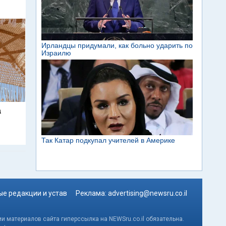
а
е редакции и устав
Реклама:
advertising@newsru.co.il
и материалов сайта гиперссылка на NEWSru.co.il обязательна.