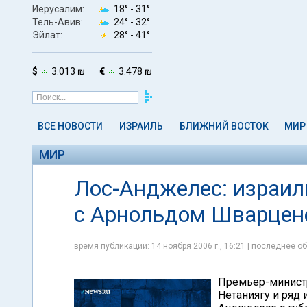
Иерусалим:
18° -
31°
Тель-Авив:
24° -
32°
Эйлат:
28° -
41°
$
3.013 ₪
€
3.478 ₪
ВСЕ НОВОСТИ
ИЗРАИЛЬ
БЛИЖНИЙ ВОСТОК
МИР
МИР
Лос-Анджелес: израил
с Арнольдом Шварцен
время публикации: 14 ноября 2006 г., 16:21 | последнее об
Премьер-министр
Нетаниягу и ряд 