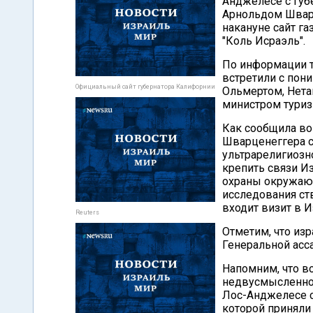
Анджелесе с губ
Арнольдом Шварц
накануне сайт г
"Коль Исраэль".
По информации т
встретили с пон
Официальный сайт губернатора Калифорнии
Ольмертом, Нета
министром туриз
Как сообщила во
Шварценеггера с
ультрарелигиозн
крепить связи И
охраны окружающ
исследования ст
входит визит в И
Reuters
Отметим, что из
Генеральной асс
Напомним, что в
недвусмысленно 
Лос-Анджелесе с
которой приняли 