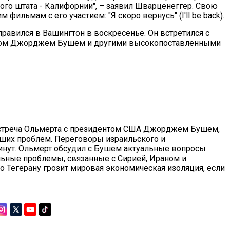
кого штата - Калифорнии", – заявил Шварценеггер. Свою
фильмам с его участием: "Я скоро вернусь" (I'll be back).
равился в Вашингтон в воскресенье. Он встретился с
нтом Джорджем Бушем и другими высокопоставленными
 встреча Ольмерта с президентом США Джорджем Бушем,
йших проблем. Переговоры израильского и
инут. Ольмерт обсудил с Бушем актуальные вопросы
льные проблемы, связанные с Сирией, Ираном и
то Тегерану грозит мировая экономическая изоляция, если