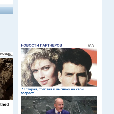
rthed