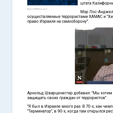
штата Калифорни
Фото NEWSru.co.il
Мэр Лос-Анджеле
осуществляемые террористами ХАМАС и "Хизб
право Израиля на самооборону".
Арнольд Шварценеггер добавил: "Мы хотим 
защищать своих граждан от террористов".
"Я был в Израиле много раз. В 70-х, как чем
"Терминатор", в 90-х, когда там открылся ре