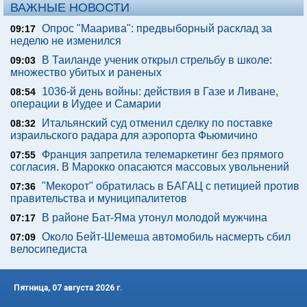
ВАЖНЫЕ НОВОСТИ
Опрос "Mаарива": предвыборный расклад за
09:17
неделю не изменился
В Таиланде ученик открыл стрельбу в школе:
09:03
множество убитых и раненых
1036-й день войны: действия в Газе и Ливане,
08:54
операции в Иудее и Самарии
Итальянский суд отменил сделку по поставке
08:32
израильского радара для аэропорта Фьюмичино
Франция запретила телемаркетинг без прямого
07:55
согласия. В Марокко опасаются массовых увольнений
"Мекорот" обратилась в БАГАЦ с петицией против
07:36
правительства и муниципалитетов
В районе Бат-Яма утонул молодой мужчина
07:17
Около Бейт-Шемеша автомобиль насмерть сбил
07:09
велосипедиста
Пятница, 07 августа 2026 г.