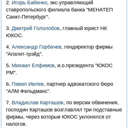
2.
Игорь Бабенко
, экс-управляющий
ставропольского филиала банка "МЕНАТЕП
Санкт-Петербург".
3.
Дмитрий Гололобов
, главный юрист НК
ЮКОС.
4.
Александр Горбачев
, гендиректор фирмы
"Апатит-трэйд".
5.
Михаил Елфимов
, и.о.президента "ЮКОС
РМ".
6.
Павел Ивлев
, партнер адвокатского бюро
"АЛМ Фельдманс".
7.
Владислав Карташов
, по версии обвинения,
господин Карташов возглавлял три подставные
фирмы, через которые ЮКОС уклонялся от
налогов.