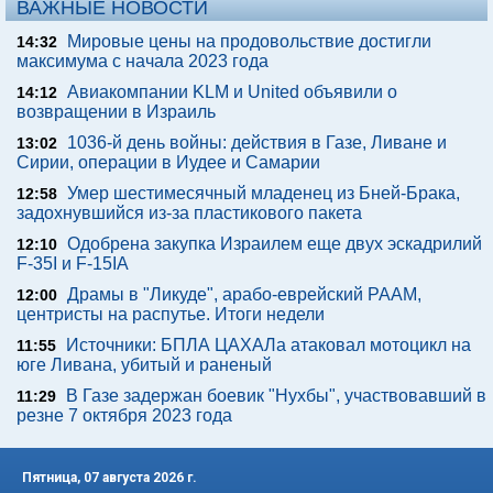
ВАЖНЫЕ НОВОСТИ
Мировые цены на продовольствие достигли
14:32
максимума с начала 2023 года
Авиакомпании KLM и United объявили о
14:12
возвращении в Израиль
1036-й день войны: действия в Газе, Ливане и
13:02
Сирии, операции в Иудее и Самарии
Умер шестимесячный младенец из Бней-Брака,
12:58
задохнувшийся из-за пластикового пакета
Одобрена закупка Израилем еще двух эскадрилий
12:10
F-35I и F-15IA
Драмы в "Ликуде", арабо-еврейский РААМ,
12:00
центристы на распутье. Итоги недели
Источники: БПЛА ЦАХАЛа атаковал мотоцикл на
11:55
юге Ливана, убитый и раненый
В Газе задержан боевик "Нухбы", участвовавший в
11:29
резне 7 октября 2023 года
Пятница, 07 августа 2026 г.