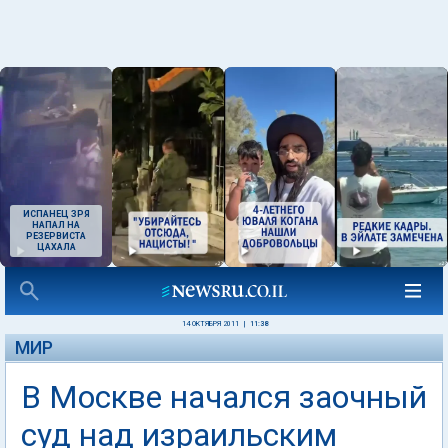
ИСПАНЕЦ ЗРЯ
НАПАЛ НА
РЕЗЕРВИСТА
ЦАХАЛА
14 ОКТЯБРЯ 2011
|
11:38
МИР
В Москве начался заочный
суд над израильским