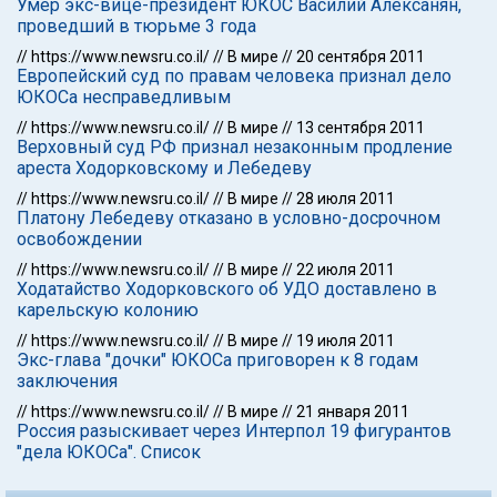
Умер экс-вице-президент ЮКОС Василий Алексанян,
проведший в тюрьме 3 года
//
https://www.newsru.co.il/
//
В мире
//
20 сентября 2011
Европейский суд по правам человека признал дело
ЮКОСа несправедливым
//
https://www.newsru.co.il/
//
В мире
//
13 сентября 2011
Верховный суд РФ признал незаконным продление
ареста Ходорковскому и Лебедеву
//
https://www.newsru.co.il/
//
В мире
//
28 июля 2011
Платону Лебедеву отказано в условно-досрочном
освобождении
//
https://www.newsru.co.il/
//
В мире
//
22 июля 2011
Ходатайство Ходорковского об УДО доставлено в
карельскую колонию
//
https://www.newsru.co.il/
//
В мире
//
19 июля 2011
Экс-глава "дочки" ЮКОСа приговорен к 8 годам
заключения
//
https://www.newsru.co.il/
//
В мире
//
21 января 2011
Россия разыскивает через Интерпол 19 фигурантов
"дела ЮКОСа". Список